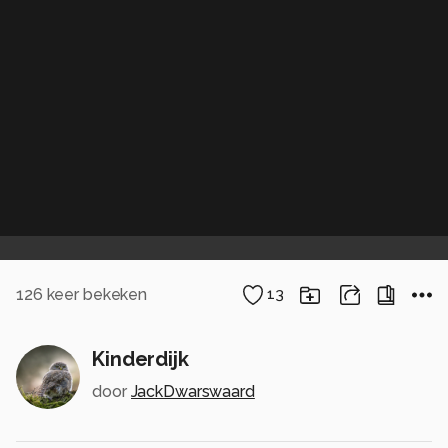
126
keer bekeken
13
Kinderdijk
door
JackDwarswaard