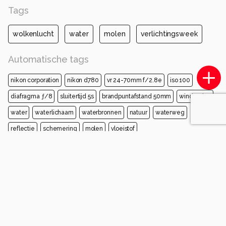
Tags
wolkenlucht
water
molen
verlichtingsweek
Automatische tags
nikon corporation
nikon d780
vr 24-70mm f/2.8e
iso 100
diafragma ƒ/8
sluitertijd 5s
brandpuntafstand 50mm
windmolen
water
waterlichaam
waterbronnen
natuur
waterweg
reflectie
schemering
molen
vloeistof
Opmerkingen
Login
of
maak een account
en discussieer mee!