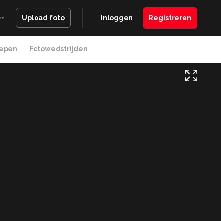
Inloggen
Registreren
Upload foto
epen
Fotowedstrijden