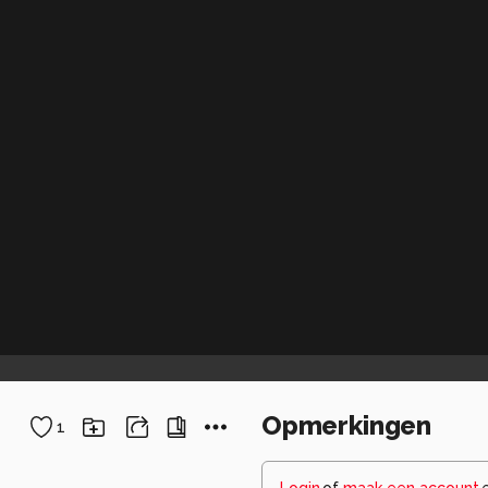
Opmerkingen
1
Login
of
maak een account