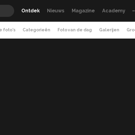
Ontdek
Nieuws
Magazine
Academy
 foto's
Categorieën
Foto van de dag
Galerijen
Gro