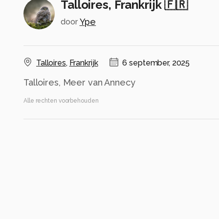
Talloires, Frankrijk 🇫🇷
Ype
door
Talloires
,
Frankrijk
6 september, 2025
Talloires, Meer van Annecy
Alle rechten voorbehouden
Instellingen
Gebruikte apparatuur
Sigma 24-105mm f/4.0 DG OS HSM Art
Canon EOS 6D
24-105mm F4 DG OS HSM | Art 013