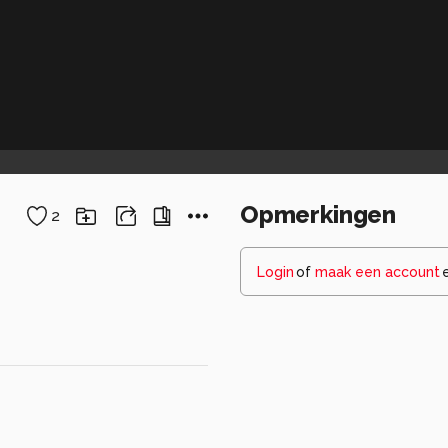
Opmerkingen
2
Login
of
maak een account