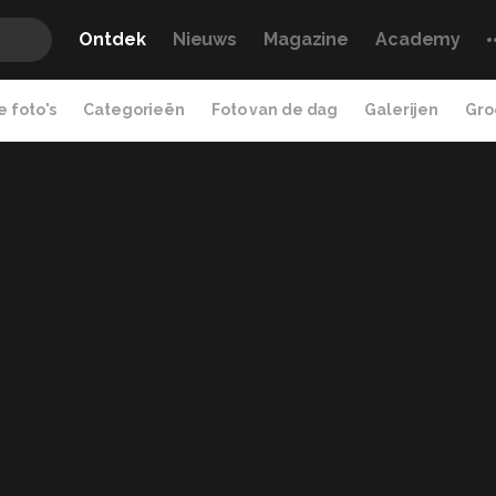
Ontdek
Nieuws
Magazine
Academy
 foto's
Categorieën
Foto van de dag
Galerijen
Gro