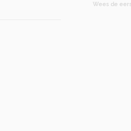
Wees de eers
a ƒ/8
sluitertijd 1/640s