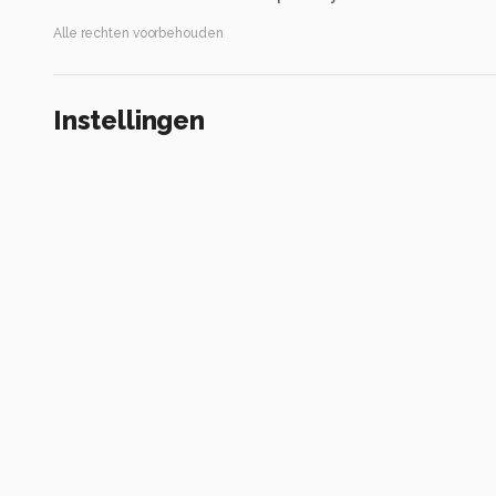
Alle rechten voorbehouden
Instellingen
OM-1
(
OM Digital Solutions
)
OM 40-150mm F2.8
ISO 80 ·
ƒ/8 ·
1/640s ·
40mm
8 · ontbekende flits waarde
Alle foto informatie tonen
Categorie
Landschap
Automatische tags
om digital solutions
om-1
om 40-150mm f2.8
iso 80
diafragm