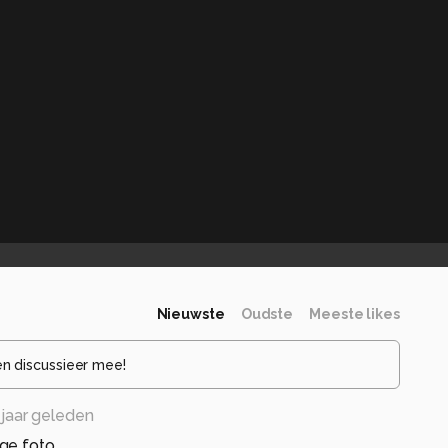
Nieuwste
Oudste
Meeste likes
en discussieer mee!
jaar geleden
ge foto