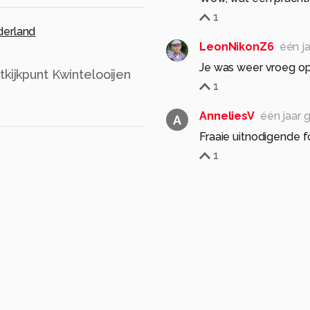
1
erland
LeonNikonZ6
één j
Je was weer vroeg op, 
tkijkpunt Kwintelooijen
1
AnneliesV
één jaar 
A
Fraaie uitnodigende 
1
HenkSt
één jaar gel
Prachtig gekleurd dit 
1