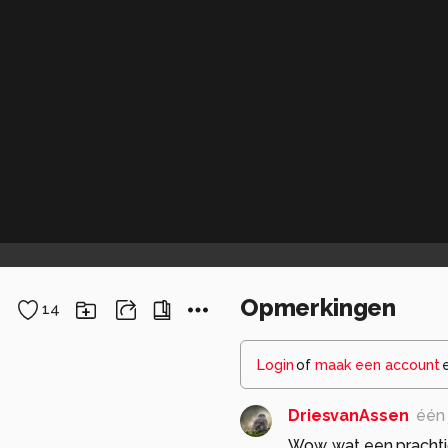
Opmerkingen
14
Login
of
maak een account
DriesvanAssen
één 
Wow, wat een prachti