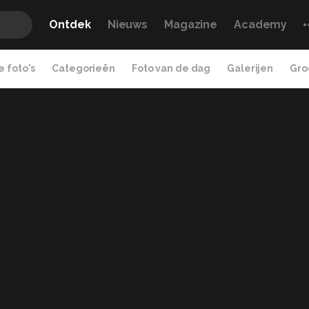
Ontdek
Nieuws
Magazine
Academy
 foto's
Categorieën
Foto van de dag
Galerijen
Gro