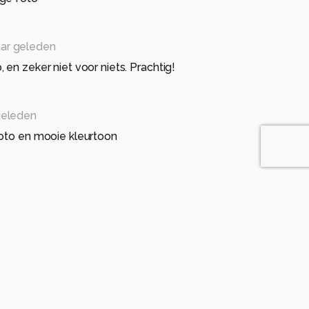
aar geleden
en zeker niet voor niets. Prachtig!
geleden
foto en mooie kleurtoon
eden
uitzicht bij het krieken van de dag. Gr. Henk