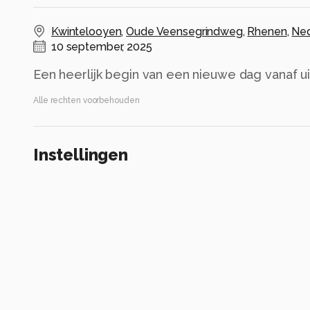
Kwintelooyen
,
Oude Veensegrindweg
,
Rhenen
,
Ned
10 september, 2025
Een heerlijk begin van een nieuwe dag vanaf ui
Alle rechten voorbehouden
Instellingen
ILCA-77M2
(
SONY
)
28-80mm F3.5-5.6
ISO 50 ·
ƒ/13 ·
10s ·
10mm
Flitser uit, verplichte modus
Alle foto informatie tonen