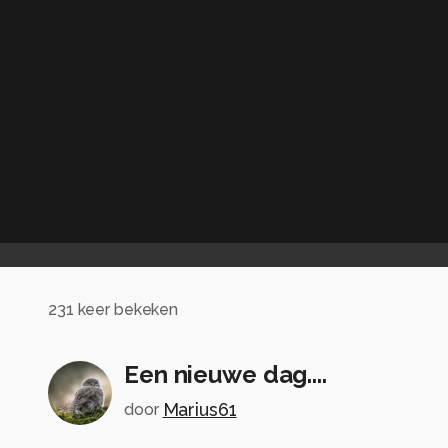
231
keer bekeken
Een nieuwe dag....
Marius61
door