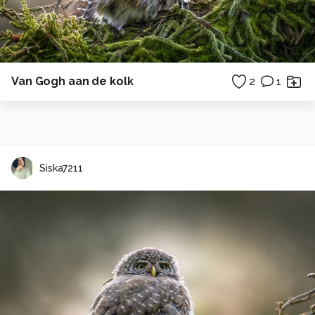
Van Gogh aan de kolk
2
1
Siska7211