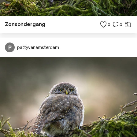
Zonsondergang
0
0
P
pattyvanamsterdam