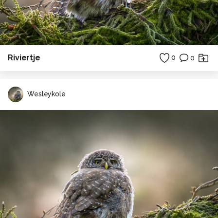
Riviertje
0
0
Wesleykole