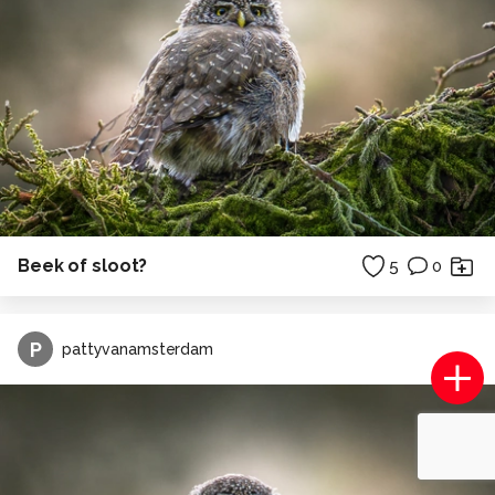
Beek of sloot?
5
0
P
pattyvanamsterdam