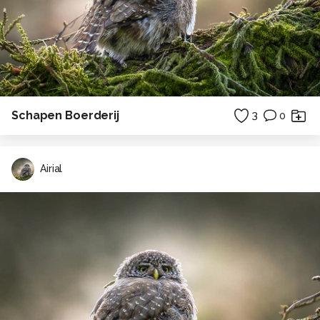
Schapen Boerderij
3
0
Airial