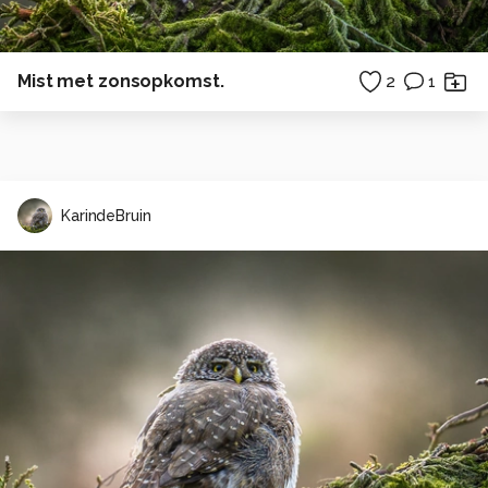
Mist met zonsopkomst.
2
1
KarindeBruin