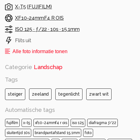
X-T5
(
FUJIFILM
)
XF10-24mmF4 R OIS
ISO 125 ·
ƒ/22 ·
10s ·
15.1mm
Flits uit
Alle foto informatie tonen
Categorie
Landschap
Tags
steiger
zeeland
tegenlicht
zwart wit
Automatische tags
fujifilm
x-t5
xf10-24mmf4 r ois
iso 125
diafragma ƒ/22
sluitertijd 10s
brandpuntafstand 15.1mm
foto