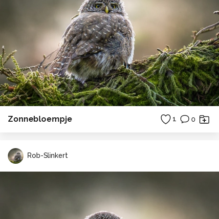
Zonnebloempje
1
0
Rob-Slinkert