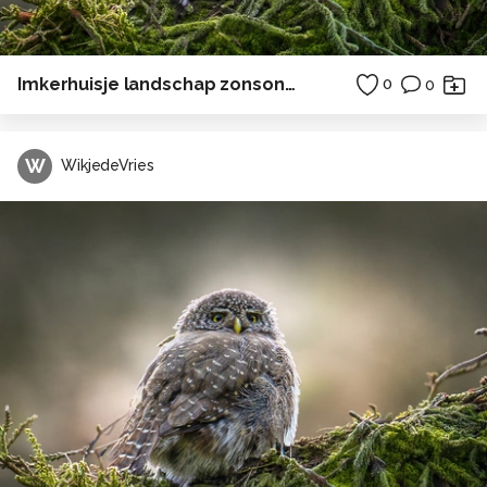
Imkerhuisje landschap zonsondergang
0
0
W
WikjedeVries