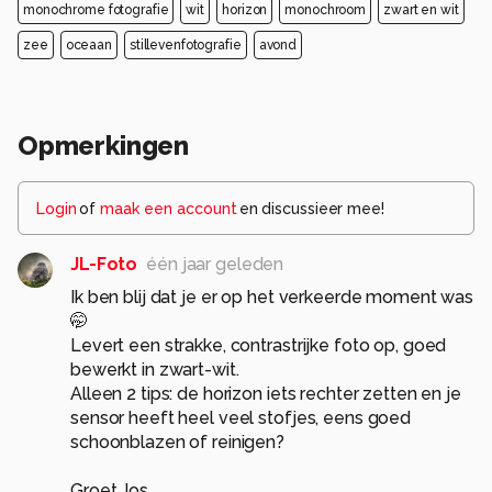
monochrome fotografie
wit
horizon
monochroom
zwart en wit
zee
oceaan
stillevenfotografie
avond
Opmerkingen
Login
of
maak een account
en discussieer mee!
JL-Foto
één jaar geleden
Ik ben blij dat je er op het verkeerde moment was
🤭
Levert een strakke, contrastrijke foto op, goed
bewerkt in zwart-wit.
Alleen 2 tips: de horizon iets rechter zetten en je
sensor heeft heel veel stofjes, eens goed
schoonblazen of reinigen?
Groet Jos.