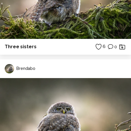
Three sisters
6
0
Brendabo