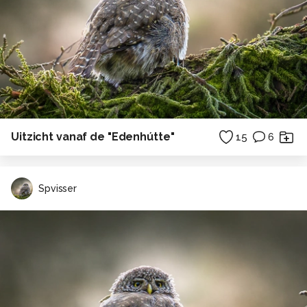
Uitzicht vanaf de "Edenhútte"
15
6
Spvisser