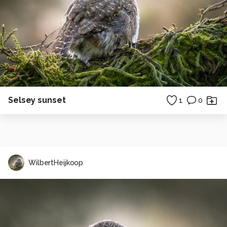
Selsey sunset
1
0
WilbertHeijkoop