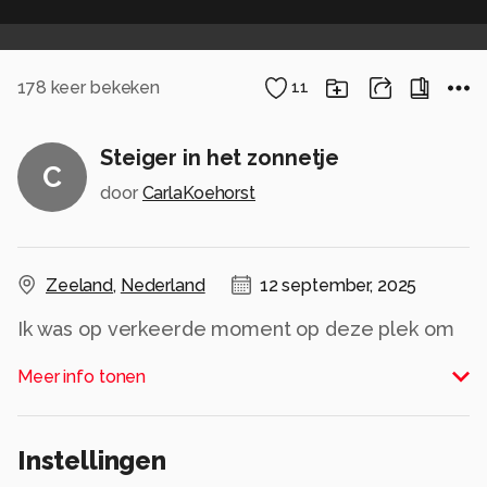
178
keer bekeken
11
Steiger in het zonnetje
C
door
CarlaKoehorst
Zeeland
,
Nederland
12 september, 2025
Ik was op verkeerde moment op deze plek om
een foto met lange sluitertijden te maken. Dus
Meer info tonen
toen maar een foto met de zon
Alle rechten voorbehouden
Instellingen