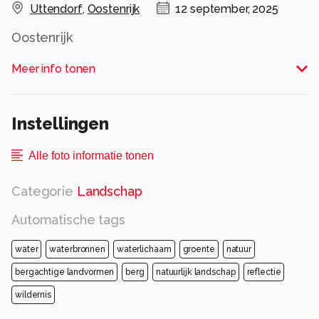
Uttendorf
,
Oostenrijk
12 september, 2025
Oostenrijk
Alle rechten voorbehouden
Meer info tonen
Instellingen
Alle foto informatie tonen
Categorie
Landschap
Automatische tags
water
waterbronnen
waterlichaam
groente
natuur
bergachtige landvormen
berg
natuurlijk landschap
reflectie
wildernis