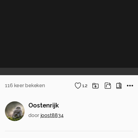
116
keer bekeken
12
Oostenrijk
door
joost8834