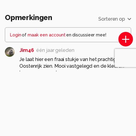
Opmerkingen
Sorteren op
Login
of
maak een account
en discussieer mee!
Jim46
één jaar geleden
Je laat hier een fraai stukje van het prachtige
Oostenrijk zien. Mooi vastgelegd en de kleuren
komen erg goed over.
Gr. Jim.
1
GiWa
één jaar geleden
Prachtig.
Fijn standpunt.
Mooi, de textuur in de bergen.
Fraai licht en mooie reflecties.