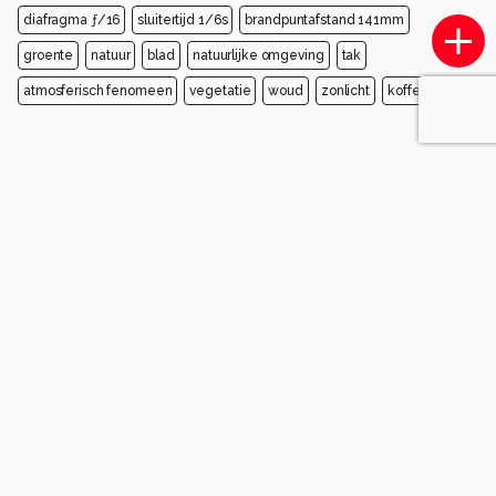
diafragma ƒ/16
sluitertijd 1/6s
brandpuntafstand 141mm
groente
natuur
blad
natuurlijke omgeving
tak
atmosferisch fenomeen
vegetatie
woud
zonlicht
kofferbak
Opmerkingen
Login
of
maak een account
en discussieer mee!
corvangriet
één jaar geleden
fraaie lichtharpen
gr.corrie
0
eric-jacobs
één jaar geleden
dank je wel