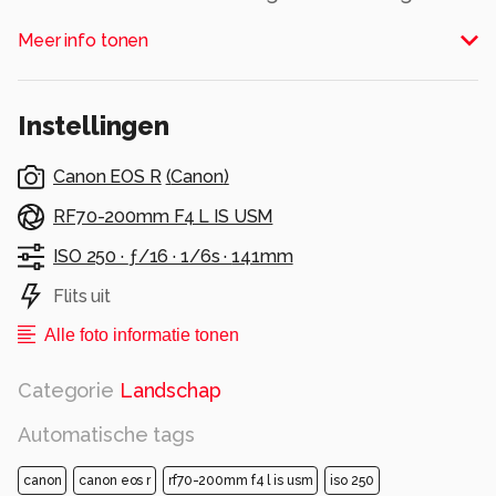
en een onbewolkte hemel.
Meer info tonen
Alle rechten voorbehouden
Instellingen
Canon EOS R
(
Canon
)
RF70-200mm F4 L IS USM
ISO 250 ·
ƒ/16 ·
1/6s ·
141mm
Flits uit
Alle foto informatie tonen
Categorie
Landschap
Automatische tags
canon
canon eos r
rf70-200mm f4 l is usm
iso 250