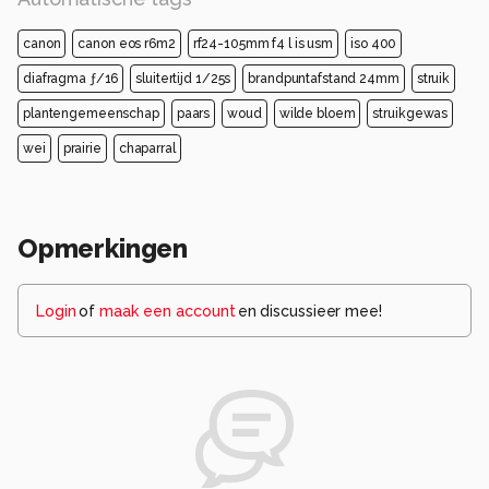
canon
canon eos r6m2
rf24-105mm f4 l is usm
iso 400
diafragma ƒ/16
sluitertijd 1/25s
brandpuntafstand 24mm
struik
plantengemeenschap
paars
woud
wilde bloem
struikgewas
wei
prairie
chaparral
Opmerkingen
Login
of
maak een account
en discussieer mee!