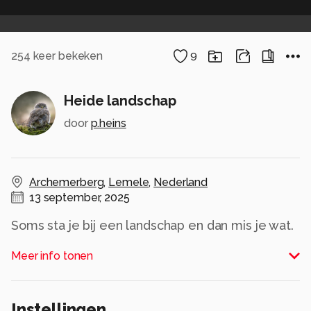
254
keer bekeken
9
Heide landschap
door
p.heins
Archemerberg
,
Lemele
,
Nederland
13 september, 2025
Soms sta je bij een landschap en dan mis je wat.
Zo ook hier , ik miste iets op de voorgrond. Even
Meer info tonen
verder op lag een mooie boomstronk dus die
gepakt en goed neergelegd , zo creëer je je
eigen landschap .
Instellingen