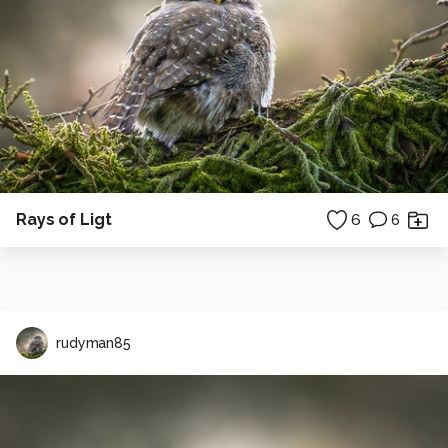
Rays of Ligt
6
6
rudyman85