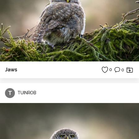
Jaws
0
0
T
TUINROB