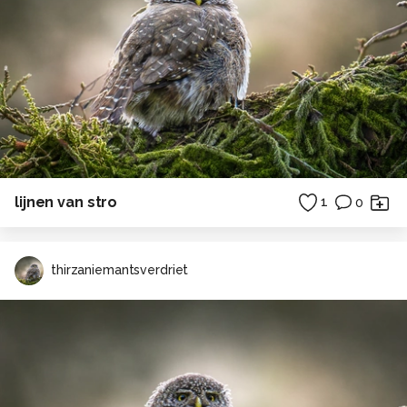
lijnen van stro
1
0
thirzaniemantsverdriet