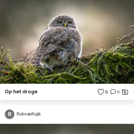
Op het droge
9
0
R
RobvanKuijk