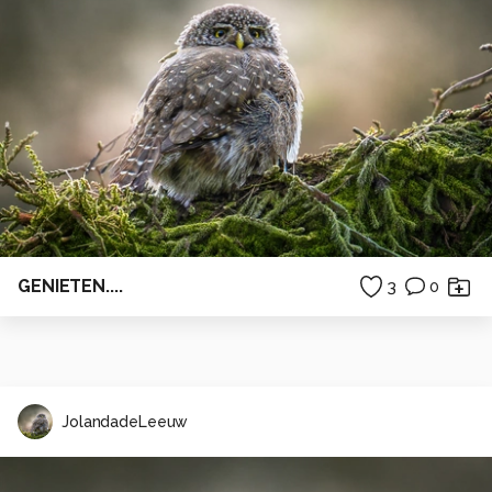
GENIETEN....
3
0
JolandadeLeeuw