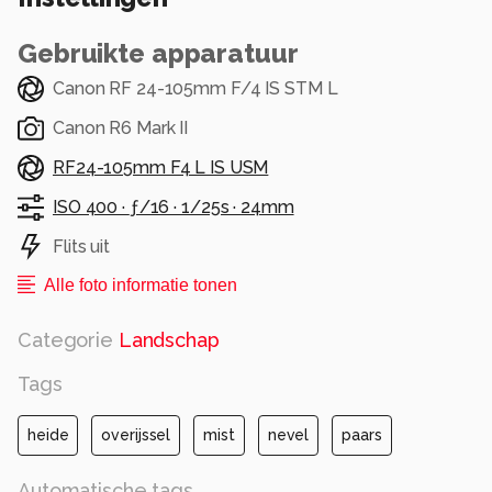
Alle rechten voorbehouden
Gebruikte apparatuur
Canon RF 24-105mm F/4 IS STM L
Canon R6 Mark II
RF24-105mm F4 L IS USM
ISO 400 ·
ƒ/16 ·
1/25s ·
24mm
Flits uit
Alle foto informatie tonen
Categorie
Landschap
Tags
heide
overijssel
mist
nevel
paars
Automatische tags