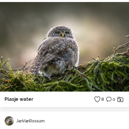
Plasje water
8
0
JanVanRossum