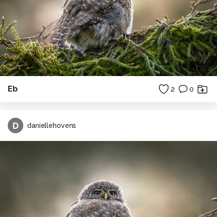
Eb
2
0
D
daniellehovens