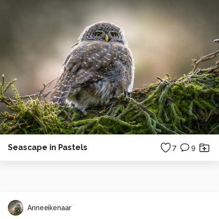
Seascape in Pastels
7
9
Anneeikenaar