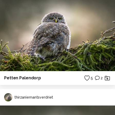
Petten Palendorp
5
2
thirzaniemantsverdriet