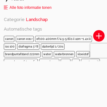
Alle foto informatie tonen
Categorie
Landschap
Automatische tags
canon
canon eos r
ef100-400mm f/4.5-5.6l is ii usm +1.4x iii
iso 100
diafragma ƒ/8
sluitertijd 1/20s
brandpuntafstand 222mm
water
waterbronnen
vloeistof
monochrome fotografie
monochroom
meer
zee
zwart en wit
grijs
Opmerkingen
Login
of
maak een account
en discussieer mee!