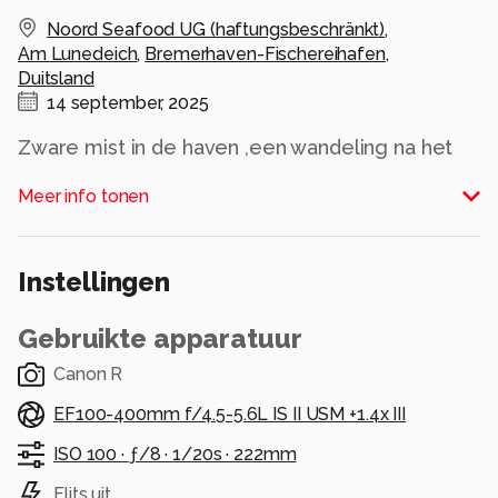
Noord Seafood UG (haftungsbeschränkt)
,
Am Lunedeich
,
Bremerhaven-Fischereihafen
,
Duitsland
14 september, 2025
Zware mist in de haven ,een wandeling na het
eten ,toen zag ik dit.
Meer info tonen
Alle rechten voorbehouden
Instellingen
Gebruikte apparatuur
Canon R
EF100-400mm f/4.5-5.6L IS II USM +1.4x III
ISO 100 ·
ƒ/8 ·
1/20s ·
222mm
Flits uit