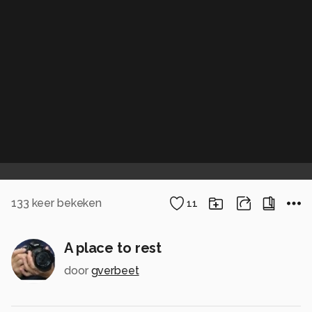
133
keer bekeken
11
A place to rest
door
gverbeet