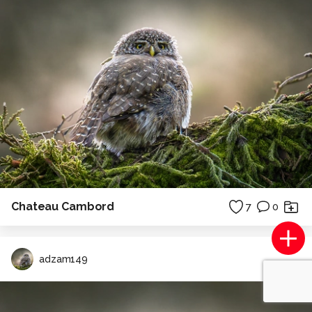
Chateau Cambord
7
0
adzam149