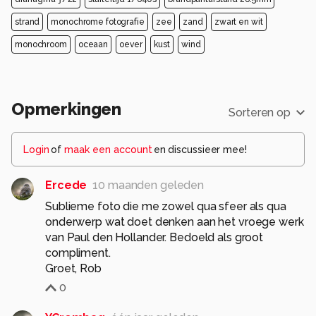
strand
monochrome fotografie
zee
zand
zwart en wit
monochroom
oceaan
oever
kust
wind
Opmerkingen
Sorteren op
Login
of
maak een account
en discussieer mee!
Ercede
10 maanden geleden
Sublieme foto die me zowel qua sfeer als qua
onderwerp wat doet denken aan het vroege werk
van Paul den Hollander. Bedoeld als groot
compliment.
Groet, Rob
0