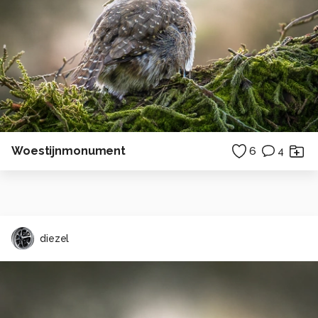
Woestijnmonument
6
4
diezel