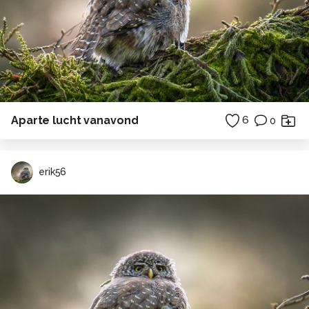
Aparte lucht vanavond
6
0
erik56