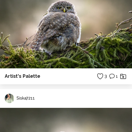
Artist's Palette
3
1
Siska7211