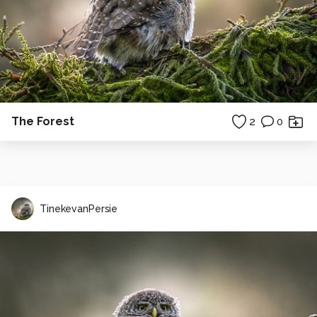
The Forest
2
0
TinekevanPersie