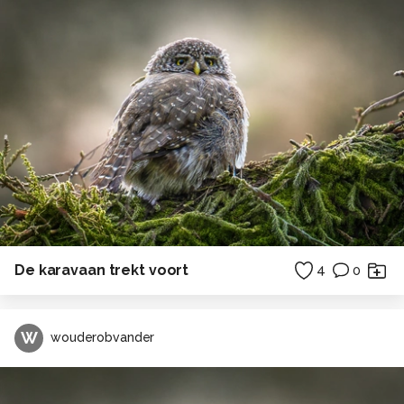
De karavaan trekt voort
4
0
W
wouderobvander