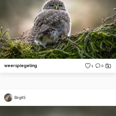
weerspiegeling
1
0
BirgitS