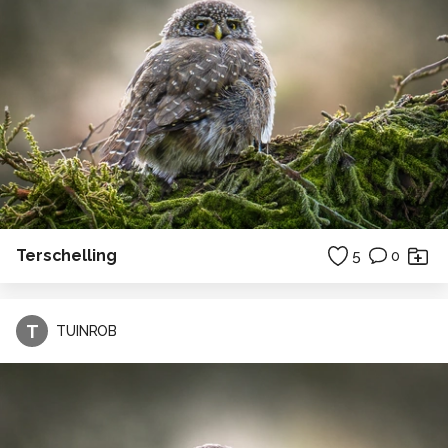
Terschelling
5
0
T
TUINROB