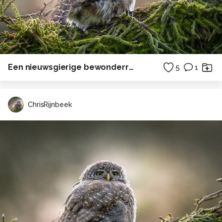
Een nieuwsgierige bewonderraarster
5
1
ChrisRijnbeek