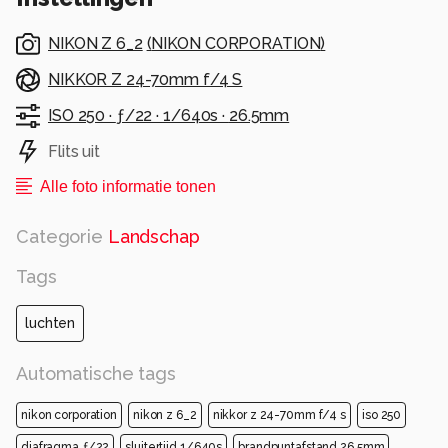
NIKON Z 6_2
(
NIKON CORPORATION
)
NIKKOR Z 24-70mm f/4 S
ISO 250 ·
ƒ/22 ·
1/640s ·
26.5mm
Flits uit
Alle foto informatie tonen
Categorie
Landschap
Tags
luchten
Automatische tags
nikon corporation
nikon z 6_2
nikkor z 24-70mm f/4 s
iso 250
diafragma ƒ/22
sluitertijd 1/640s
brandpuntafstand 26.5mm