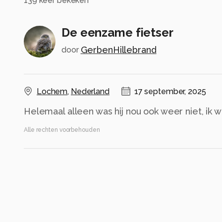
139
keer bekeken
De eenzame fietser
GerbenHillebrand
door
Lochem
,
Nederland
17 september, 2025
Helemaal alleen was hij nou ook weer niet, ik w
Alle rechten voorbehouden
Instellingen
Canon EOS R
(
Canon
)
EF70-200mm f/2.8L USM