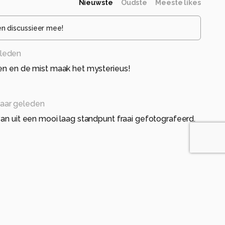
Nieuwste
Oudste
Meeste likes
en discussieer mee!
eleden
ren en de mist maak het mysterieus!
jaar geleden
van uit een mooi laag standpunt fraai gefotografeerd.