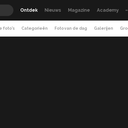
Ontdek
Nieuws
Magazine
Academy
 foto's
Categorieën
Foto van de dag
Galerijen
Gro