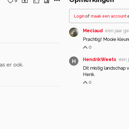
9
Login
of
maak een account
Meclaud
één jaar g
Prachtig! Mooie kleu
0
HendrikWeets
één 
H
as er ook.
Dit mistig landschap 
Henk.
0