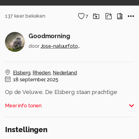
137
keer bekeken
7
Goodmorning
door
Jose-natuurfotografie
Elsberg
,
Rheden
,
Nederland
18 september, 2025
Op de Veluwe. De Elsberg staan prachtige
bomen. Er hing wat mist wat extra sfeer gaf.
Meer info tonen
Alle rechten voorbehouden
Instellingen