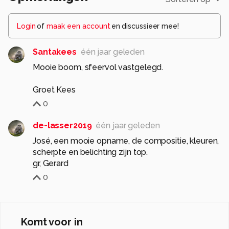
Login
of
maak een account
en discussieer mee!
Santakees
één jaar geleden
Mooie boom, sfeervol vastgelegd.
Groet Kees
0
de-lasser2019
één jaar geleden
José, een mooie opname, de compositie, kleuren,
scherpte en belichting zijn top.
0
Komt voor in