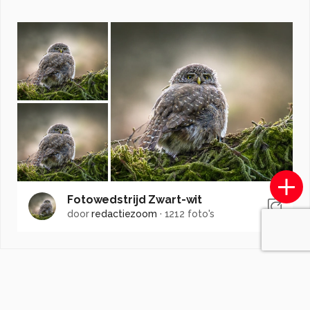
Fotowedstrijd Zwart-wit
door
redactiezoom
·
1212 foto's
Soortgelijke foto's