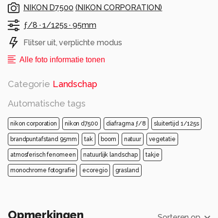
NIKON D7500
(
NIKON CORPORATION
)
ƒ/8 ·
1/125s ·
95mm
Flitser uit, verplichte modus
Alle foto informatie tonen
Categorie
Landschap
Automatische tags
nikon corporation
nikon d7500
diafragma ƒ/8
sluitertijd 1/125s
brandpuntafstand 95mm
tak
boom
natuur
vegetatie
atmosferisch fenomeen
natuurlijk landschap
takje
monochrome fotografie
ecoregio
grasland
Opmerkingen
Sorteren op