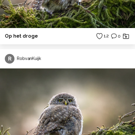
Op het droge
12
0
R
RobvanKuijk