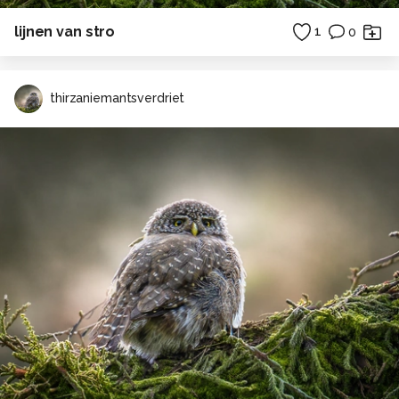
lijnen van stro
1
0
thirzaniemantsverdriet