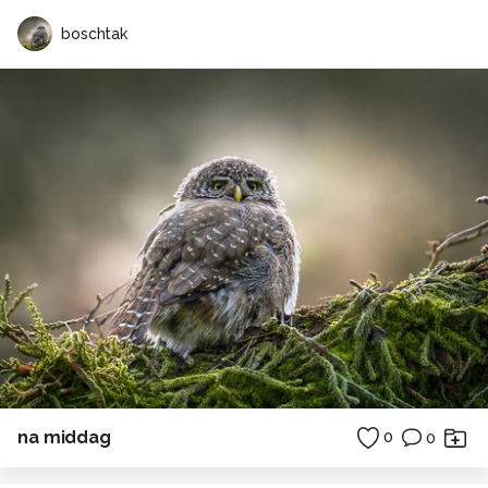
boschtak
na middag
0
0