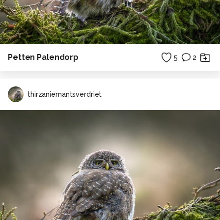
Petten Palendorp
5
2
thirzaniemantsverdriet