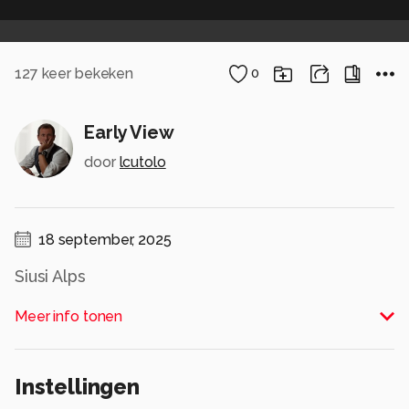
127
keer bekeken
0
Early View
door
lcutolo
18 september, 2025
Siusi Alps
Alle rechten voorbehouden
Meer info tonen
Instellingen