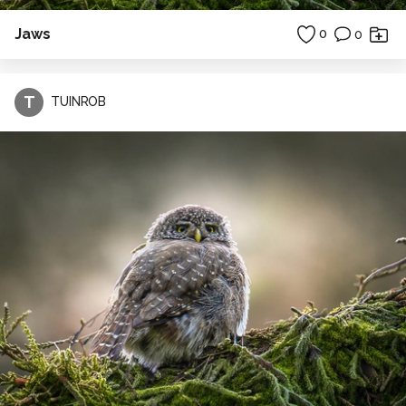
Jaws
0
0
T
TUINROB