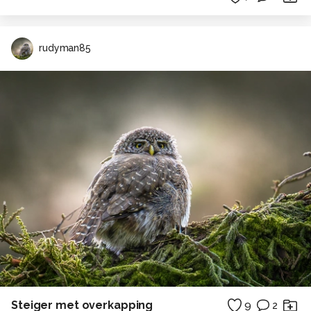
rudyman85
Steiger met overkapping
9
2