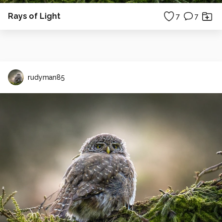
Rays of Light
7
7
rudyman85