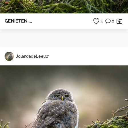
GENIETEN....
4
0
JolandadeLeeuw