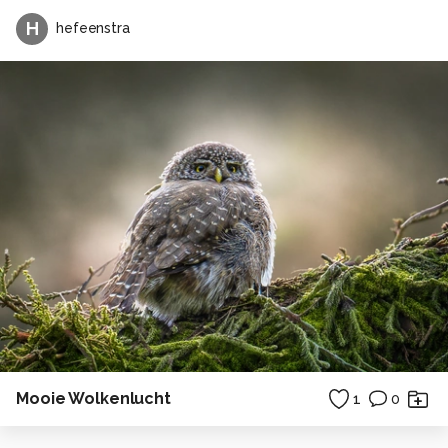
H
hefeenstra
Mooie Wolkenlucht
1
0