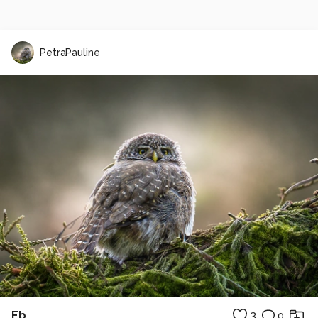
PetraPauline
Eb
3
0