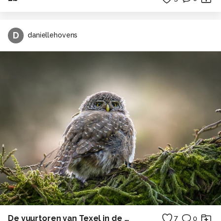
D
daniellehovens
De vuurtoren van Texel in de ochtendzon
7
0