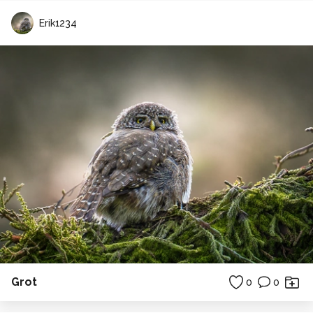
Erik1234
Grot
0
0