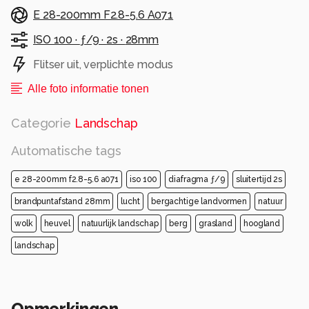
E 28-200mm F2.8-5.6 A071
ISO 100 ·
ƒ/9 ·
2s ·
28mm
Flitser uit, verplichte modus
Alle foto informatie tonen
Categorie
Landschap
Automatische tags
e 28-200mm f2.8-5.6 a071
iso 100
diafragma ƒ/9
sluitertijd 2s
brandpuntafstand 28mm
lucht
bergachtige landvormen
natuur
wolk
heuvel
natuurlijk landschap
berg
grasland
hoogland
landschap
Opmerkingen