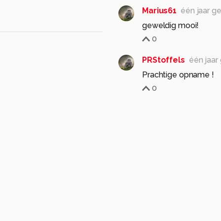
Marius61
één jaar g
geweldig mooi!
0
PRStoffels
één jaar
Prachtige opname !
0