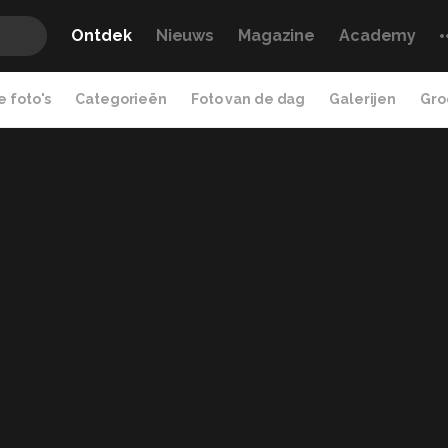
Ontdek
Nieuws
Magazine
Academy
 foto's
Categorieën
Foto van de dag
Galerijen
Gro