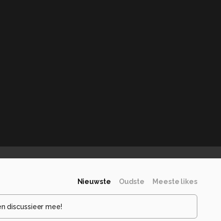
Nieuwste
Oudste
Meeste likes
en discussieer mee!