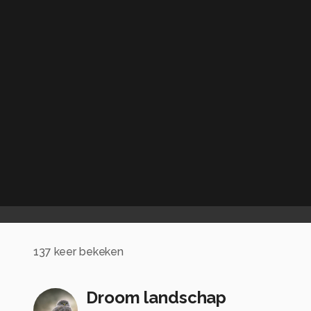
137
keer bekeken
Droom landschap