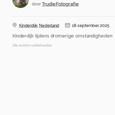
TrudieFotografie
door
Kinderdijk
,
Nederland
18 september, 2025
Kinderdijk tijdens dromerige omstandigheden
Alle rechten voorbehouden
Instellingen
Gebruikte apparatuur
DJI Air2
22.4 mm f/2.8
ISO 130 ·
ƒ/2.8 ·
1/15s ·
8.38mm
Flits uit