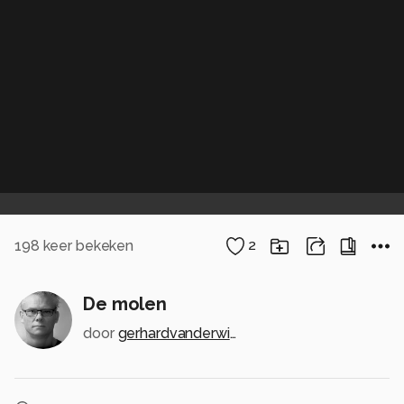
198
keer bekeken
2
De molen
door
gerhardvanderwiel