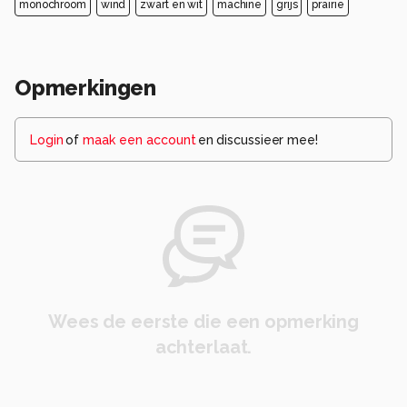
monochroom
wind
zwart en wit
machine
grijs
prairie
Opmerkingen
Login
of
maak een account
en discussieer mee!
Wees de eerste die een opmerking
achterlaat.