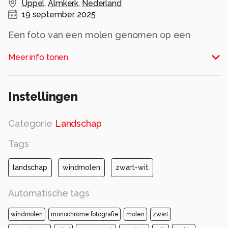
Uppel
,
Almkerk
,
Nederland
19 september, 2025
Een foto van een molen genomen op een
warme zomerse avond.
Meer info tonen
Alle rechten voorbehouden
Instellingen
Categorie
Landschap
Tags
landschap
windmolen
zwart-wit
Automatische tags
windmolen
monochrome fotografie
molen
zwart