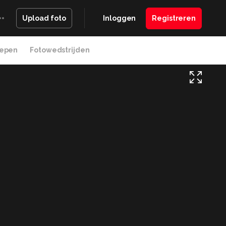
Inloggen
Registreren
Upload foto
epen
Fotowedstrijden