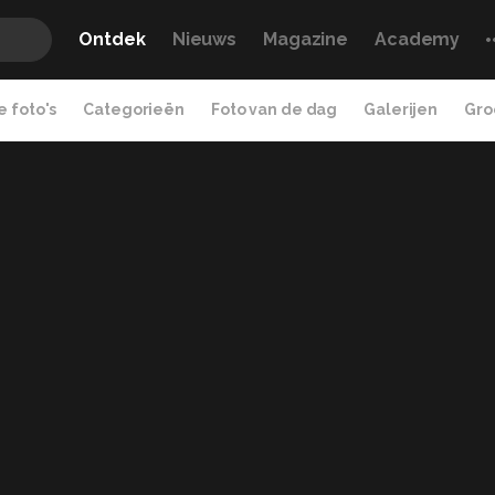
Ontdek
Nieuws
Magazine
Academy
 foto's
Categorieën
Foto van de dag
Galerijen
Gro