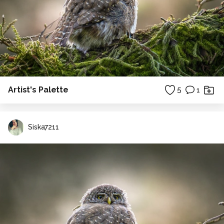
Artist's Palette
5
1
Siska7211