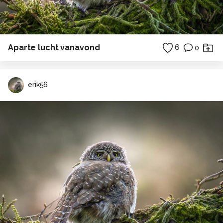
Aparte lucht vanavond
6
0
erik56