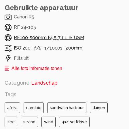
Gebruikte apparatuur
Canon R5
RF 24-105
RF100-500mm F4.5-7.1 L IS USM
ISO 200 ·
ƒ/5 ·
1/1000s ·
200mm
Flits uit
Alle foto informatie tonen
Categorie
Landschap
Tags
afrika
namibie
sandwich harbour
duinen
zee
strand
wind
4x4 selfdrive