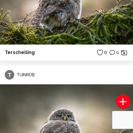
Terschelling
6
0
T
TUINROB