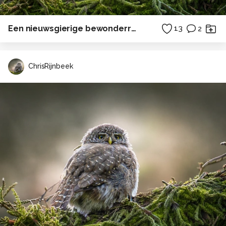
Een nieuwsgierige bewonderraarster
13
2
ChrisRijnbeek