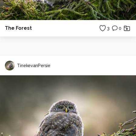
The Forest
3
0
TinekevanPersie