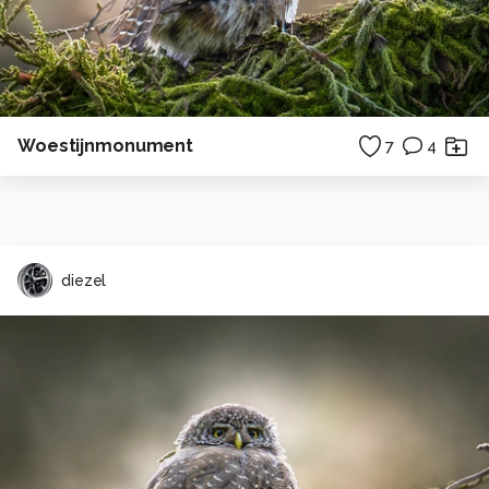
Woestijnmonument
7
4
diezel