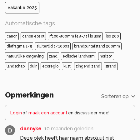
vakantie 2025
Automatische tags
canon
canon eos r5
rf100-500mm f4.5-7.1 l is usm
iso 200
diafragma ƒ/5
sluitertijd 1/1000s
brandpuntafstand 200mm
natuurlijke omgeving
zand
eolische landvorm
horizon
landschap
duin
ecoregio
kust
zingend zand
strand
Opmerkingen
Sorteren op
Login
of
maak een account
en discussieer mee!
dannyke
10 maanden geleden
D
Deze plek heeft haar naam absoluut niet