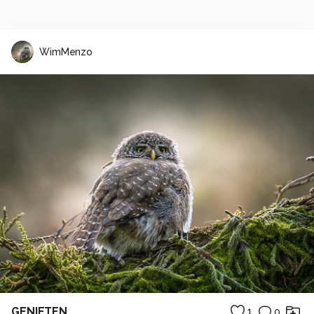
WimMenzo
GENIETEN....
1
0