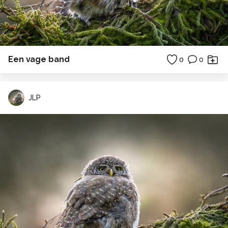
Een vage band
0
0
JLP