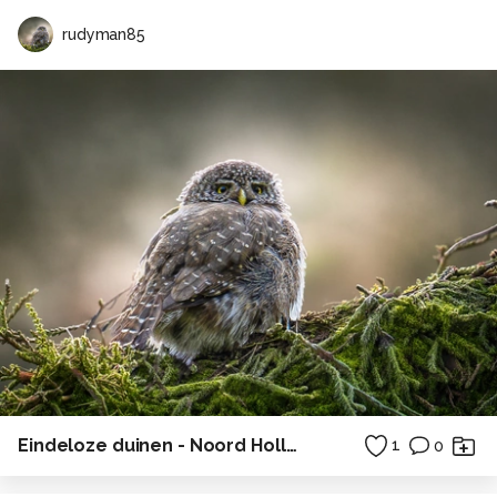
rudyman85
Eindeloze duinen - Noord Holland
1
0