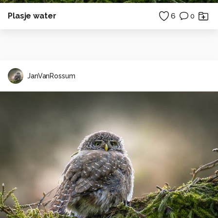
Plasje water
6
0
JanVanRossum