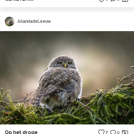
JolandadeLeeuw
Op het droge
7
0