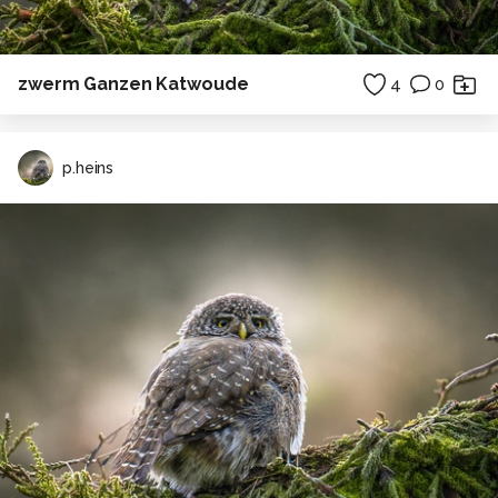
zwerm Ganzen Katwoude
4
0
p.heins