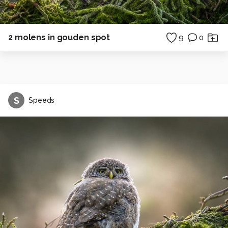
2 molens in gouden spot
9
0
S
Speeds