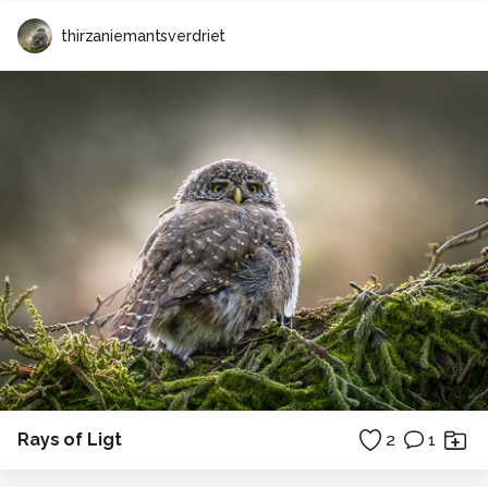
thirzaniemantsverdriet
Rays of Ligt
2
1