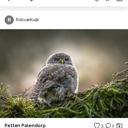
R
RobvanKuijk
Petten Palendorp
3
2