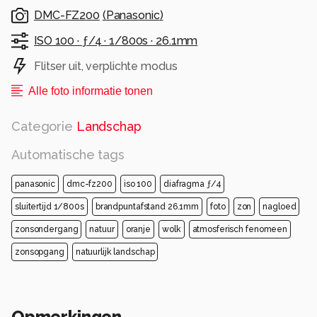
DMC-FZ200
(
Panasonic
)
ISO 100 ·
ƒ/4 ·
1/800s ·
26.1mm
Flitser uit, verplichte modus
Alle foto informatie tonen
Categorie
Landschap
Automatische tags
panasonic
dmc-fz200
iso 100
diafragma ƒ/4
sluitertijd 1/800s
brandpuntafstand 26.1mm
foto
zon
nagloed
zonsondergang
natuur
oranje
wolk
atmosferisch fenomeen
zonsopgang
natuurlijk landschap
Opmerkingen