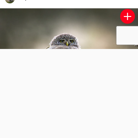
Sleipnir bij Rozenburg
1
0
ruud-vos