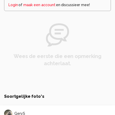
Login
of
maak een account
en discussieer mee!
Wees de eerste die een opmerking
achterlaat.
Soortgelijke foto's
GeryS