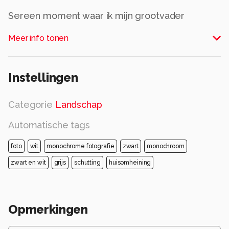
Sereen moment waar ik mijn grootvader
onverwachts kon fotograferen terwijl hij in stilte
Meer info tonen
genoot
Alle rechten voorbehouden
Instellingen
Categorie
Landschap
Automatische tags
foto
wit
monochrome fotografie
zwart
monochroom
zwart en wit
grijs
schutting
huisomheining
Opmerkingen