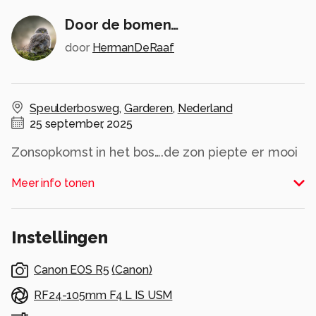
Door de bomen…
door
HermanDeRaaf
Speulderbosweg
,
Garderen
,
Nederland
25 september, 2025
Zonsopkomst in het bos….de zon piepte er mooi
doorheen…
Meer info tonen
Alle rechten voorbehouden
Instellingen
Canon EOS R5
(
Canon
)
RF24-105mm F4 L IS USM