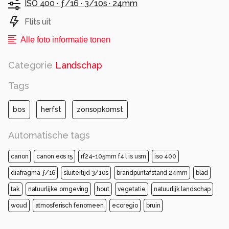
ISO 400 ·
ƒ/16 ·
3/10s ·
24mm
Flits uit
Alle foto informatie tonen
Categorie
Landschap
Tags
bos
herfst
zonsopkomst
Automatische tags
canon
canon eos r5
rf24-105mm f4 l is usm
iso 400
diafragma ƒ/16
sluitertijd 3/10s
brandpuntafstand 24mm
blad
tak
natuurlijke omgeving
hout
vegetatie
natuurlijk landschap
woud
atmosferisch fenomeen
ecoregio
bruin