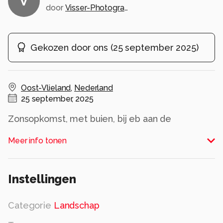
V
door
Visser-Photography
Gekozen door ons
(
25 september 2025
)
Oost-Vlieland
,
Nederland
25 september, 2025
Zonsopkomst, met buien, bij eb aan de
waddenzee bij Oost-Vlieland
Meer info tonen
Alle rechten voorbehouden
Instellingen
Categorie
Landschap