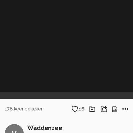
178
keer bekeken
16
Waddenzee