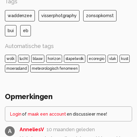
Tags
waddenzee
visserphotgraphy
zonsopkomst
bui
eb
Automatische tags
wolk
lucht
blauw
horizon
stapelwolk
ecoregio
vlak
kust
moerasland
meteorologisch fenomeen
Opmerkingen
Login
of
maak een account
en discussieer mee!
AnneliesV
10 maanden geleden
A