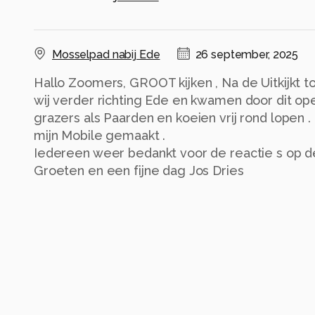
Mosselpad nabij Ede
26 september, 2025
Hallo Zoomers, GROOT kijken , Na de Uitkijkt t
wij verder richting Ede en kwamen door dit o
grazers als Paarden en koeien vrij rond lopen 
mijn Mobile gemaakt .
Iedereen weer bedankt voor de reactie s op de
Groeten en een fijne dag Jos Dries
Alle rechten voorbehouden
Instellingen
SM-A336B
(
samsung
)
ISO 32 ·
ƒ/1.8 ·
1/1333s ·
4.65mm