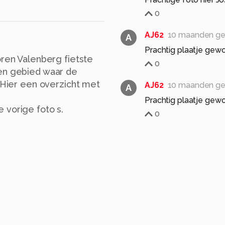
0
AJ62
10 maanden ge
A
Prachtig plaatje gew
oren Valenberg fietste
0
pen gebied waar de
. Hier een overzicht met
AJ62
10 maanden ge
A
Prachtig plaatje gew
 vorige foto s.
0
MarjonvanderVegt1
Dat is een mooie plek
Lieve groet, Marjon
0
Tanneke
10 maande
Mooi om te zien de paa
Groetjes, Tanneke