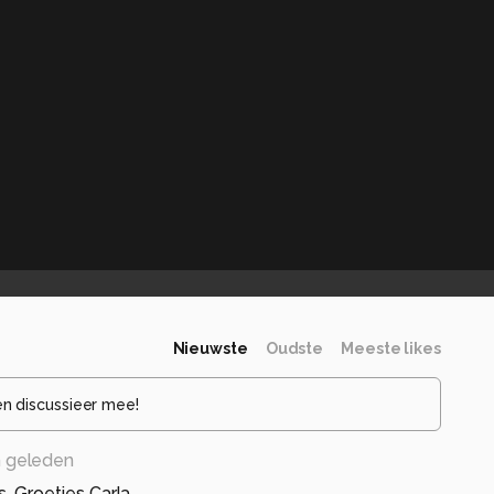
Nieuwste
Oudste
Meeste likes
en discussieer mee!
 geleden
s. Groetjes Carla