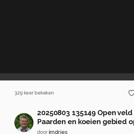
329
keer bekeken
20250803 135149 Open veld
Paarden en koeien gebied o
jmdries
door