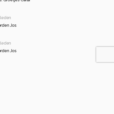
leden
orden Jos
leden
orden Jos
967
10 maanden geleden
, voor mens en dier. Genietse Jos.
n geleden
rden in de vrije natuur, fijn beeld van het landschap.