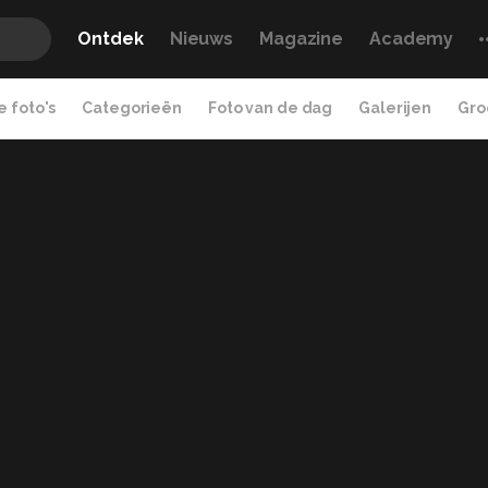
Ontdek
Nieuws
Magazine
Academy
 foto's
Categorieën
Foto van de dag
Galerijen
Gro