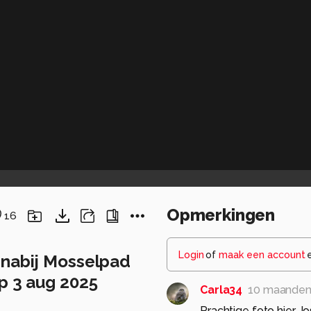
Opmerkingen
16
Login
of
maak een account
 nabij Mosselpad
p 3 aug 2025
Carla34
10 maanden
Prachtige foto hier Jo