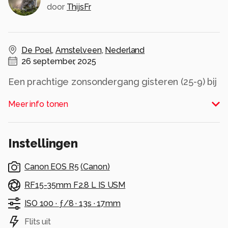
door
ThijsFr
De Poel
,
Amstelveen
,
Nederland
26 september, 2025
Een prachtige zonsondergang gisteren (25-9) bij
de Amstelveense poel. De steiger wijst niet
Meer info tonen
alleen naar de kerk maar ook het licht. De lange
sluitertijd zorgt voor een mooi effect.
Alle rechten voorbehouden
Instellingen
Canon EOS R5
(
Canon
)
RF15-35mm F2.8 L IS USM
ISO 100 ·
ƒ/8 ·
13s ·
17mm
Flits uit