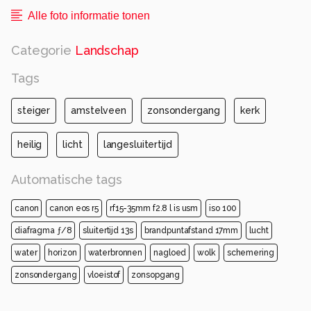
Alle foto informatie tonen
Categorie
Landschap
Tags
steiger
amstelveen
zonsondergang
kerk
heilig
licht
langesluitertijd
Automatische tags
canon
canon eos r5
rf15-35mm f2.8 l is usm
iso 100
diafragma ƒ/8
sluitertijd 13s
brandpuntafstand 17mm
lucht
water
horizon
waterbronnen
nagloed
wolk
schemering
zonsondergang
vloeistof
zonsopgang