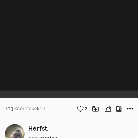
103
keer bekeken
2
Herfst.