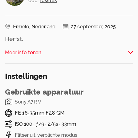
door
rosstek
Ermelo
,
Nederland
27 september, 2025
Herfst.
Alle rechten voorbehouden
Meer info tonen
Instellingen
Gebruikte apparatuur
Sony A7R V
FE 16-35mm F2.8 GM
ISO 100 ·
ƒ/9 ·
2/5s ·
33mm
Flitser uit, verplichte modus