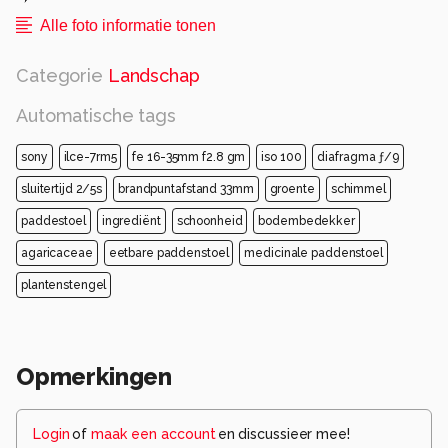
Alle foto informatie tonen
Categorie
Landschap
Automatische tags
sony
ilce-7rm5
fe 16-35mm f2.8 gm
iso 100
diafragma ƒ/9
sluitertijd 2/5s
brandpuntafstand 33mm
groente
schimmel
paddestoel
ingrediënt
schoonheid
bodembedekker
agaricaceae
eetbare paddenstoel
medicinale paddenstoel
plantenstengel
Opmerkingen
Login
of
maak een account
en discussieer mee!