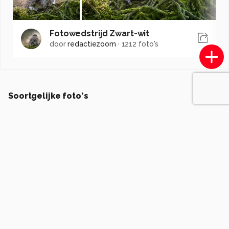
Fotowedstrijd Zwart-wit
door
redactiezoom
·
1212 foto's
Soortgelijke foto's
P
pattyvanamsterdam