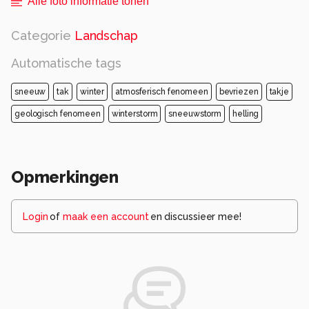
Alle foto informatie tonen
Categorie
Landschap
Automatische tags
sneeuw
tak
winter
atmosferisch fenomeen
bevriezen
takje
geologisch fenomeen
winterstorm
sneeuwstorm
helling
Opmerkingen
Login
of
maak een account
en discussieer mee!