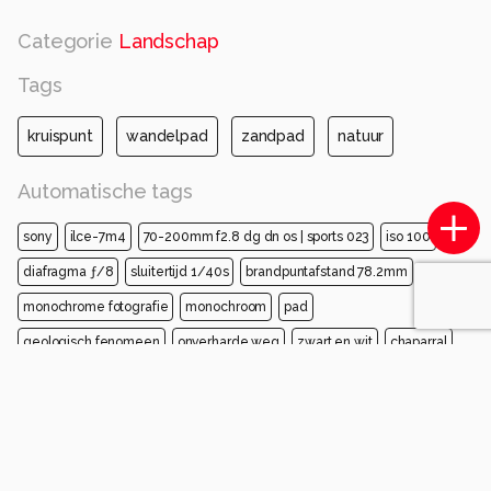
Categorie
Landschap
Tags
kruispunt
wandelpad
zandpad
natuur
Automatische tags
sony
ilce-7m4
70-200mm f2.8 dg dn os | sports 023
iso 100
diafragma ƒ/8
sluitertijd 1/40s
brandpuntafstand 78.2mm
monochrome fotografie
monochroom
pad
geologisch fenomeen
onverharde weg
zwart en wit
chaparral
veld
bodem
steppe
Opmerkingen