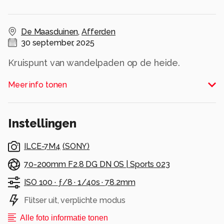
De Maasduinen
,
Afferden
30 september, 2025
Kruispunt van wandelpaden op de heide.
Alle rechten voorbehouden
Meer info tonen
Instellingen
ILCE-7M4
(
SONY
)
70-200mm F2.8 DG DN OS | Sports 023
ISO 100 ·
ƒ/8 ·
1/40s ·
78.2mm
Flitser uit, verplichte modus
Alle foto informatie tonen