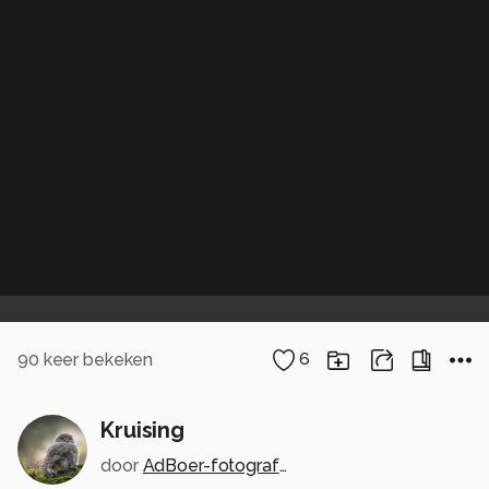
90
keer bekeken
6
Kruising
door
AdBoer-fotografie