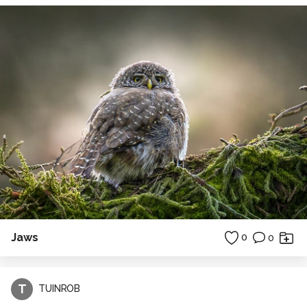
Jaws
0
0
T
TUINROB