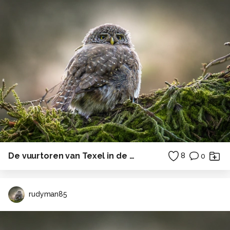
De vuurtoren van Texel in de ochtendzon
8
0
rudyman85