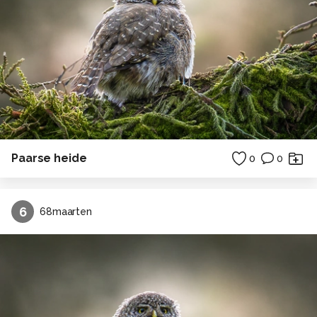
Paarse heide
0
0
6
68maarten