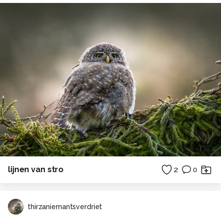
lijnen van stro
2
0
thirzaniemantsverdriet