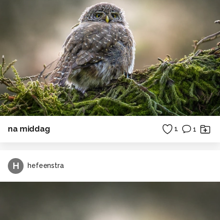
na middag
1
1
H
hefeenstra