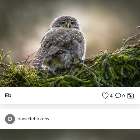
Eb
4
0
D
daniellehovens