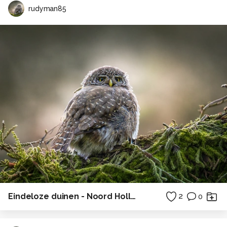
rudyman85
Eindeloze duinen - Noord Holland
2
0