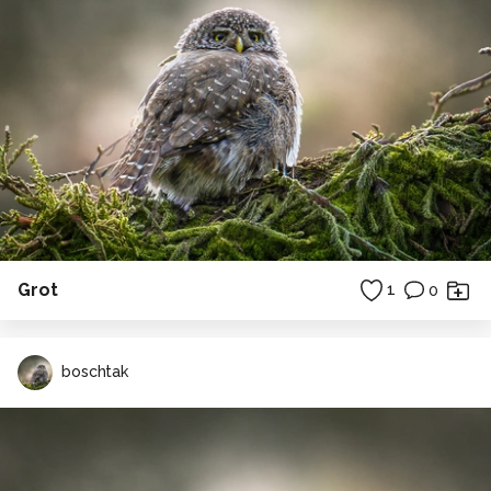
Grot
1
0
boschtak