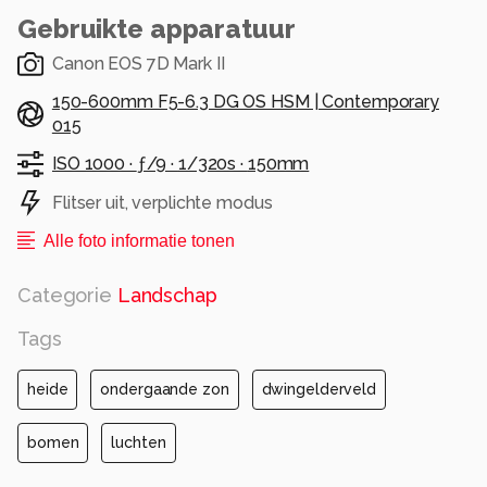
Gebruikte apparatuur
Canon EOS 7D Mark II
150-600mm F5-6.3 DG OS HSM | Contemporary
015
ISO 1000 ·
ƒ/9 ·
1/320s ·
150mm
Flitser uit, verplichte modus
Alle foto informatie tonen
Categorie
Landschap
Tags
heide
ondergaande zon
dwingelderveld
bomen
luchten