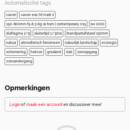
Automatische tags
canon
canon eos 7d mark ii
150-600mm f5-6.3 dg os hsm | contemporary 015
iso 1000
diafragma ƒ/9
sluitertijd 1/320s
brandpuntafstand 150mm
natuur
atmosferisch fenomeen
natuurlijk landschap
ecoregio
schemering
horizon
grasland
vlak
zonsopgang
zonsondergang
Opmerkingen
Login
of
maak een account
en discussieer mee!