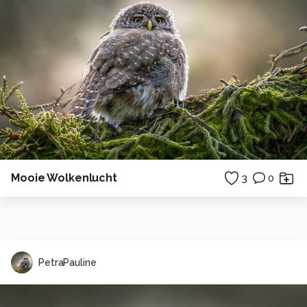
Mooie Wolkenlucht
3
0
PetraPauline