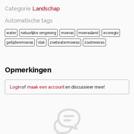
Categorie
Landschap
Automatische tags
water
natuurlijke omgeving
moeras
moerasland
ecoregio
getijdenmoeras
vlak
zoetwatermoeras
zoutmoeras
Opmerkingen
Login
of
maak een account
en discussieer mee!