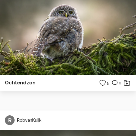
Ochtendzon
5
0
R
RobvanKuijk