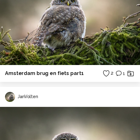
Amsterdam brug en fiets part1
2
1
JanVolten