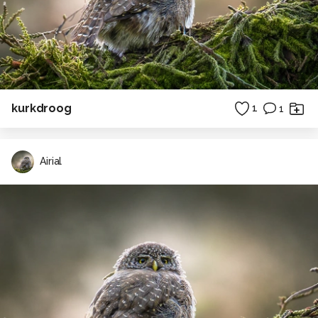
kurkdroog
1
1
Airial