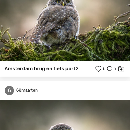
Amsterdam brug en fiets part2
1
0
6
68maarten