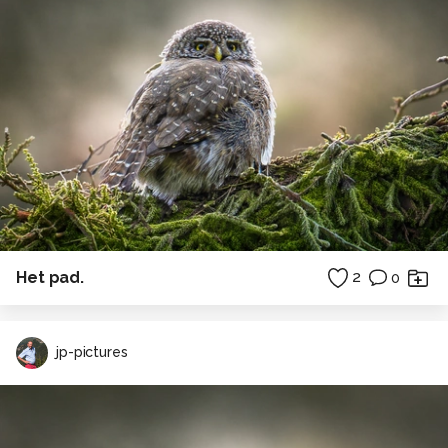
Het pad.
2
0
jp-pictures