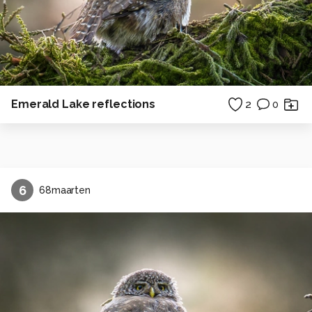
Emerald Lake reflections
2
0
6
68maarten