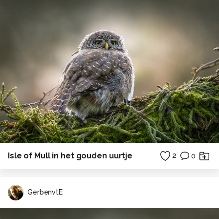
Isle of Mull in het gouden uurtje
2
0
GerbenvtE