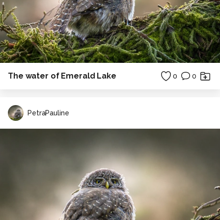
The water of Emerald Lake
0
0
PetraPauline