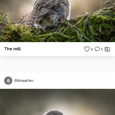
The mill
2
2
6
68maarten