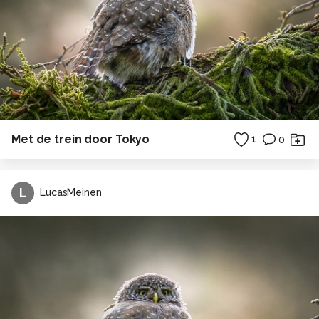
Met de trein door Tokyo
1
0
L
LucasMeinen