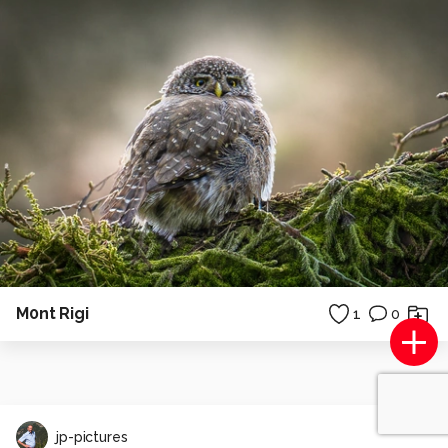
M0nt Rigi
1
0
jp-pictures