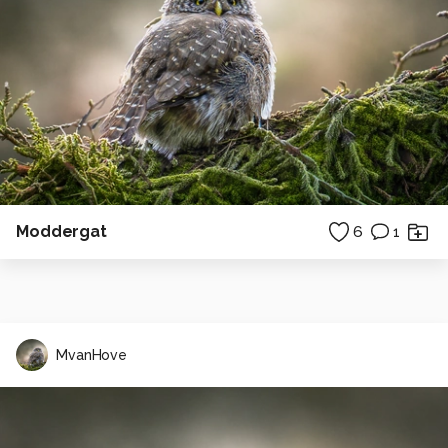
Moddergat
6
1
MvanHove