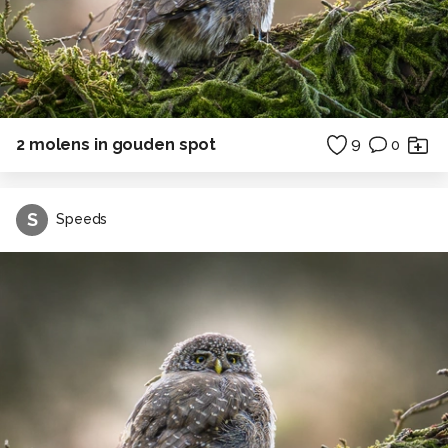
2 molens in gouden spot
9
0
S
Speeds