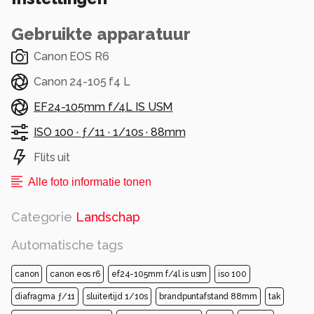
Gebruikte apparatuur
Canon EOS R6
Canon 24-105 f4 L
EF24-105mm f/4L IS USM
ISO 100 ·
ƒ/11 ·
1/10s ·
88mm
Flits uit
Alle foto informatie tonen
Categorie
Landschap
Automatische tags
canon
canon eos r6
ef24-105mm f/4l is usm
iso 100
diafragma ƒ/11
sluitertijd 1/10s
brandpuntafstand 88mm
tak