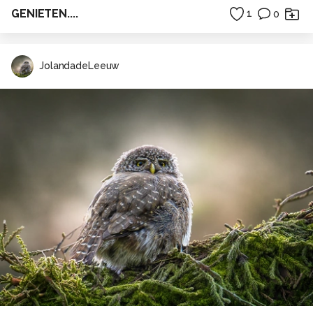
GENIETEN....
1
0
JolandadeLeeuw