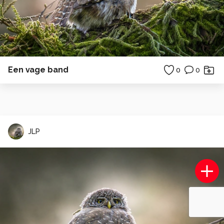
Een vage band
0
0
JLP