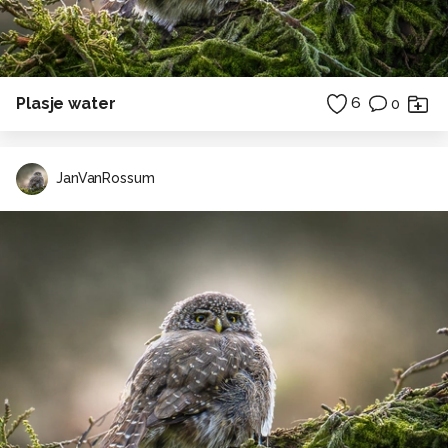
Plasje water
6
0
JanVanRossum