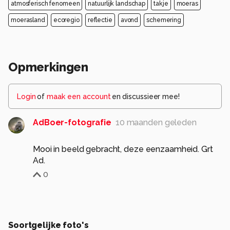
atmosferisch fenomeen
natuurlijk landschap
takje
moeras
moerasland
ecoregio
reflectie
avond
schemering
Opmerkingen
Login
of
maak een account
en discussieer mee!
AdBoer-fotografie
10 maanden geleden
Mooi in beeld gebracht, deze eenzaamheid. Grt
Ad.
0
Soortgelijke foto's