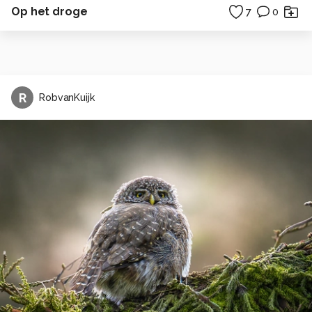
Op het droge
7
0
R
RobvanKuijk