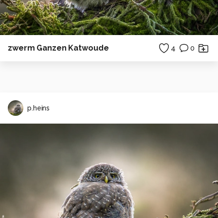
zwerm Ganzen Katwoude
4
0
p.heins