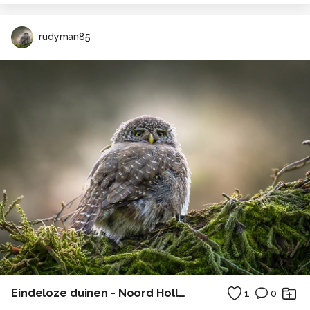
rudyman85
Eindeloze duinen - Noord Holland
1
0