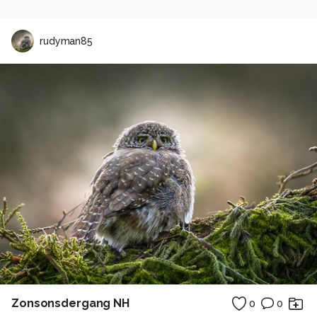
rudyman85
Zonsonsdergang NH
0
0