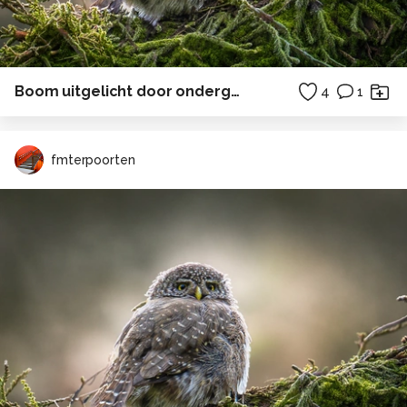
Boom uitgelicht door ondergaande zon
4
1
fmterpoorten