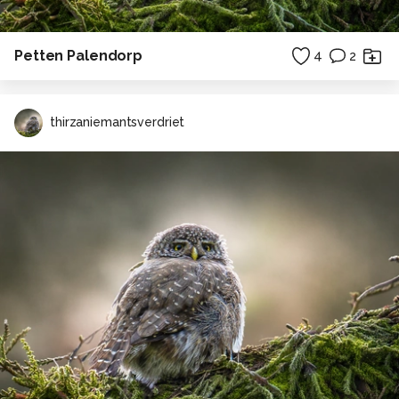
Petten Palendorp
4
2
thirzaniemantsverdriet