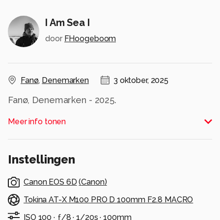
I Am Sea I
door
FHoogeboom
Fanø
,
Denemarken
3 oktober, 2025
Fanø, Denemarken - 2025.
Meer info tonen
Hasselblad 500C + Sonnar f/4 150mm, Fuji Provia
100F diafilm.
Alle rechten voorbehouden
Instellingen
Canon EOS 6D
(
Canon
)
Tokina AT-X M100 PRO D 100mm F2.8 MACRO
ISO 100 ·
ƒ/8 ·
1/20s ·
100mm