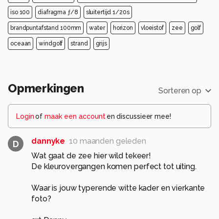
iso 100
diafragma ƒ/8
sluitertijd 1/20s
brandpuntafstand 100mm
water
horizon
vloeistof
zee
golf
oceaan
windgolf
strand
grijs
Opmerkingen
Sorteren op
Login
of
maak een account
en discussieer mee!
dannyke
10 maanden geleden
D
Wat gaat de zee hier wild tekeer!
De kleurovergangen komen perfect tot uiting.
Waar is jouw typerende witte kader en vierkante
foto?