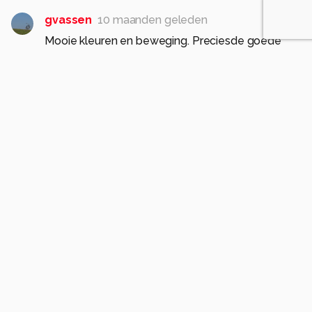
gvassen
10 maanden geleden
Mooie kleuren en beweging. Preciesde goede
sluitertijd gekozen…..
0
FHoogeboom
10 maanden geleden
Dank je wel!
0
jan.pijper
10 maanden geleden
Mooi de golvende beweging vastgelegd. Fijne
kleuren, als een paal boven water.
Gr......Jan.
0
FHoogeboom
10 maanden geleden
Dank je wel, Jan!