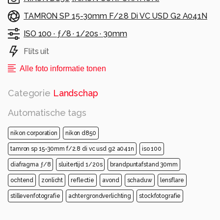
TAMRON SP 15-30mm F/2.8 Di VC USD G2 A041N
ISO 100 ·
ƒ/8 ·
1/20s ·
30mm
Flits uit
Alle foto informatie tonen
Categorie
Landschap
Automatische tags
nikon corporation
nikon d850
tamron sp 15-30mm f/2.8 di vc usd g2 a041n
iso 100
diafragma ƒ/8
sluitertijd 1/20s
brandpuntafstand 30mm
ochtend
zonlicht
reflectie
avond
schaduw
lensflare
stillevenfotografie
achtergrondverlichting
stockfotografie