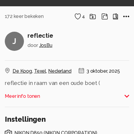
172
keer bekeken
4
reflectie
J
door
JosBu
De Koog
,
Texel
,
Nederland
3 oktober, 2025
reflectie in raam van een oude boet (
schapenschuur ) op texel
Meer info tonen
combinatie van interieur en landschap
binnen en buiten in 1 beeld
Alle rechten voorbehouden
Instellingen
NIKON D850
(
NIKON CORPORATION
)