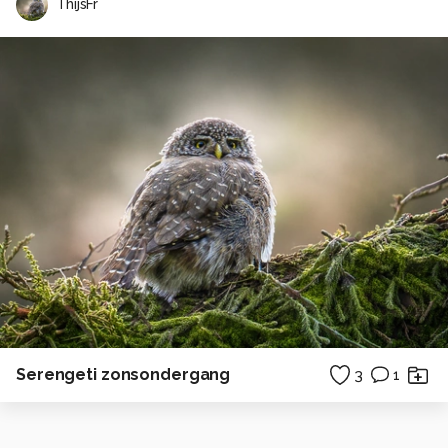
ThijsFr
Serengeti zonsondergang
3
1