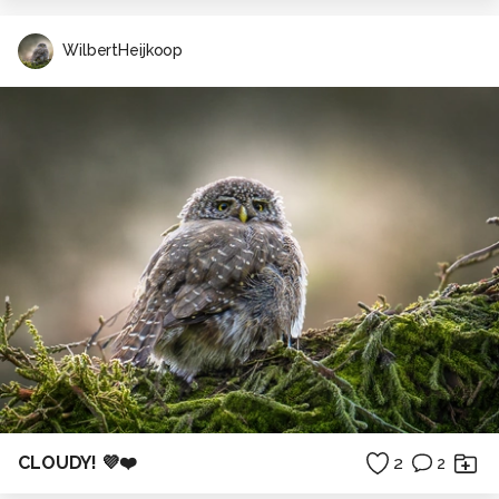
WilbertHeijkoop
CLOUDY! 💜❤️
2
2