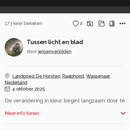
173
keer bekeken
2
Tussen licht en blad
door
jeroenverzijden
Landgoed De Horsten
,
Raaphorst
,
Wassenaar
,
Nederland
4 oktober, 2025
De verandering in kleur begint langzaam door te
zetten!
Meer info tonen
Alle rechten voorbehouden