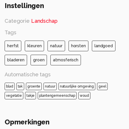
Instellingen
Categorie
Landschap
Tags
herfst
kleuren
natuur
horsten
landgoed
bladeren
groen
atmosferisch
Automatische tags
blad
tak
groente
natuur
natuurlijke omgeving
geel
vegetatie
takje
plantengemeenschap
woud
Opmerkingen