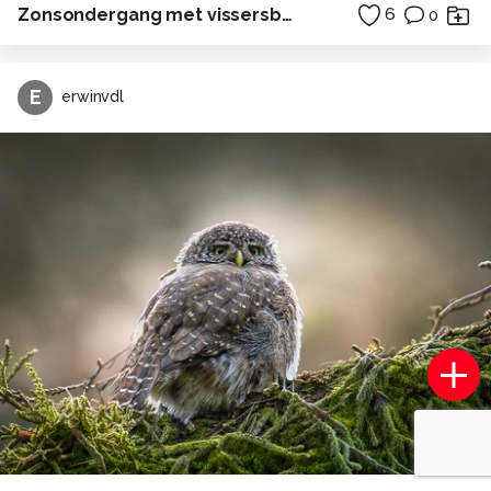
Zonsondergang met vissersboot
6
0
E
erwinvdl