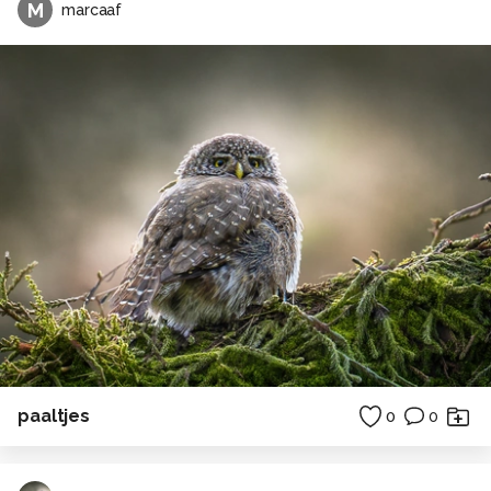
M
marcaaf
paaltjes
0
0