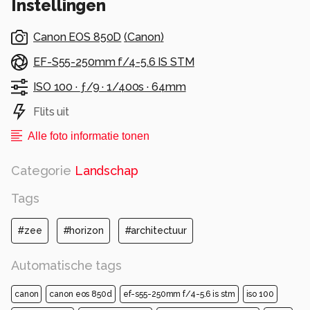
Instellingen
Canon EOS 850D
(
Canon
)
EF-S55-250mm f/4-5.6 IS STM
ISO 100 ·
ƒ/9 ·
1/400s ·
64mm
Flits uit
Alle foto informatie tonen
Categorie
Landschap
Tags
#zee
#horizon
#architectuur
Automatische tags
canon
canon eos 850d
ef-s55-250mm f/4-5.6 is stm
iso 100