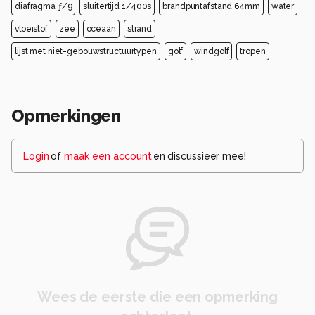
diafragma ƒ/9
sluitertijd 1/400s
brandpuntafstand 64mm
water
vloeistof
zee
oceaan
strand
lijst met niet-gebouwstructuurtypen
golf
windgolf
tropen
Opmerkingen
Login
of
maak een account
en discussieer mee!
Wees de eerste die een opmerking