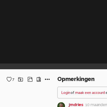
Opmerkingen
7
Login
of
maak een account
jmdries
10 maanden