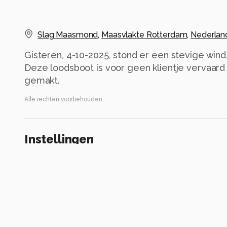
Slag Maasmond
,
Maasvlakte Rotterdam
,
Nederlan
Gisteren, 4-10-2025, stond er een stevige wind
Deze loodsboot is voor geen klientje vervaard
gemakt.
Alle rechten voorbehouden
Instellingen
X-H2S
(
FUJIFILM
)
XF50-140mmF2.8 R LM OIS WR
ISO 200 ·
ƒ/2.8 ·
1/1000s ·
124.3mm
Flits uit