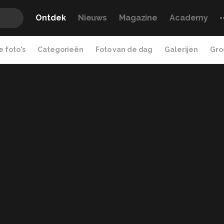
Ontdek
Nieuws
Magazine
Academy
 foto's
Categorieën
Foto van de dag
Galerijen
Gro