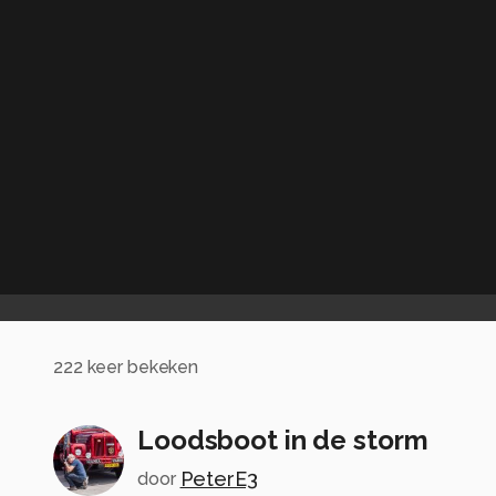
222
keer bekeken
Loodsboot in de storm
PeterE3
door