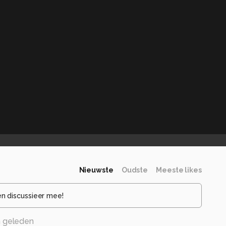
Nieuwste
Oudste
Meeste likes
en discussieer mee!
 geleden