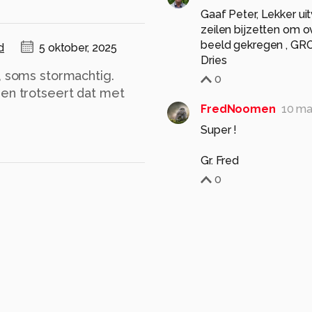
Gaaf Peter, Lekker ui
zeilen bijzetten om o
beeld gekregen , GROO
d
5 oktober, 2025
Dries
, soms stormachtig.
0
 en trotseert dat met
FredNoomen
10 ma
Super !
Gr. Fred
0
mphvanhoof_zoom
Mooie dynamische plaa
0