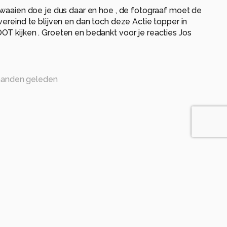
twaaien doe je dus daar en hoe , de fotograaf moet de
vereind te blijven en dan toch deze Actie topper in
T kijken . Groeten en bedankt voor je reacties Jos
anden geleden
10 maanden geleden
t....