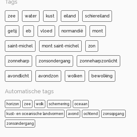
Tags
zee
water
kust
eiland
schiereiland
getij
eb
vloed
normandië
mont
saint-michel
mont saint-michel
zon
zonneharp
zonsondergang
zonneharpzonlicht
avondlicht
avondzon
wolken
bewolking
Automatische tags
horizon
zee
wolk
schemering
oceaan
kust- en oceanische landvormen
avond
ochtend
zonsopgang
zonsondergang