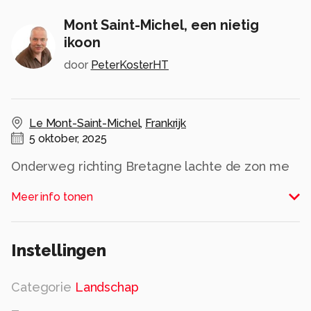
Mont Saint-Michel, een nietig
ikoon
door
PeterKosterHT
Le Mont-Saint-Michel
,
Frankrijk
5 oktober, 2025
Onderweg richting Bretagne lachte de zon me
tussen de wolken door toe. Als je dan langs de
Meer info tonen
Mont Saint-Michel komt, is de kans te mooi om
dat magische kloostereiland niet in al zijn
nietigheid vast te leggen.
Instellingen
Alle rechten voorbehouden
Categorie
Landschap