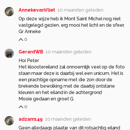
AnnekevanVliet
10 maanden geleden
Op deze wijze heb ik Mont Saint Michel nog niet
vastgelegd gezien, erg mooi het licht en de sfeer.
Gr Anneke
0
GerardWB
10 maanden geleden
Hoi Peter
Het kloostereiland zal onnoemlijk veel op de foto
staan maar deze is daarbij wel een unicum, Het is
een prachtige opname met die zon door de
brekende bewolking met de daarbij ontstane
kleuren en het eiland in de achtergrond
0
adzam149
10 maanden geleden
Geen alledaags plaatje van dit rotsachtig eiland