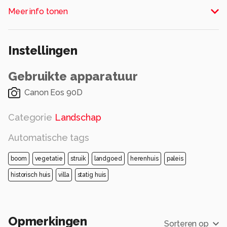
kabelbaan
Meer info tonen
Alle rechten voorbehouden
Instellingen
Gebruikte apparatuur
Canon Eos 90D
Categorie
Landschap
Automatische tags
boom
vegetatie
struik
landgoed
herenhuis
paleis
historisch huis
villa
statig huis
Opmerkingen
Sorteren op