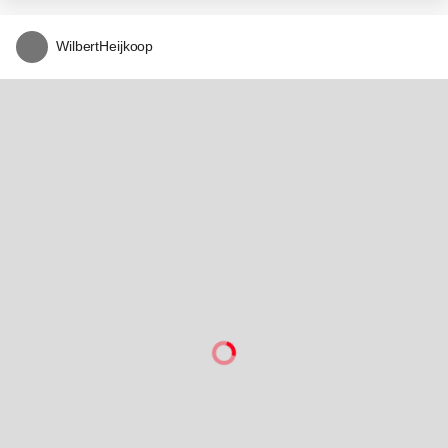
Water weerspiegeling reflectie bos
0
0
P
pattyvanamsterdam
Dinopark dino usedom
0
0
Bossmarn