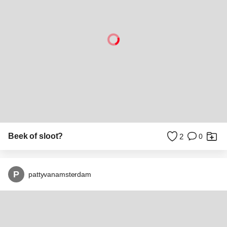
Zonsondergang camping ostsee duitsland horizon
0
0
P
pattyvanamsterdam
Jongen aan zee op trap jongetje zonsondergang
0
0
P
pattyvanamsterdam