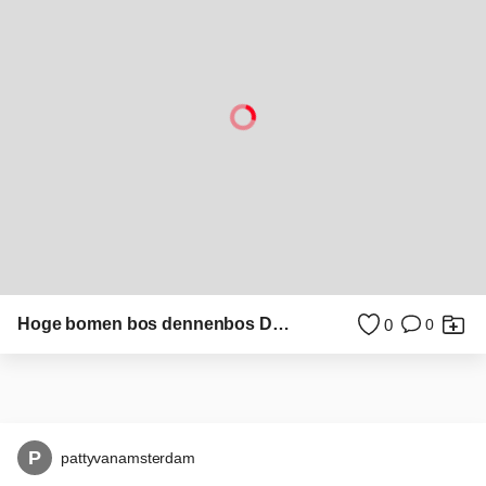
Stand achterwasser zee natuur ostsee duitsland camping
0
0
P
pattyvanamsterdam
Meisje aan strand zee achterwasser ostsee
0
0
P
pattyvanamsterdam