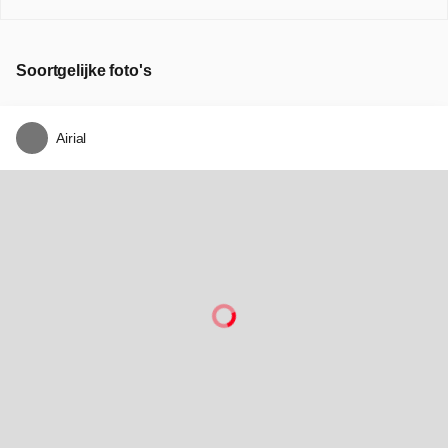
Soortgelijke foto's
Airial
Three sisters
1
0
Brendabo