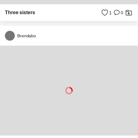
Flora in Heusden
0
0
Twentefotograaf
De Sprengenberg
4
1
Jim46