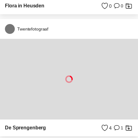
Uitzicht vanaf de "Edenhútte"
6
3
Spvisser
Selsey sunset
0
0
WilbertHeijkoop