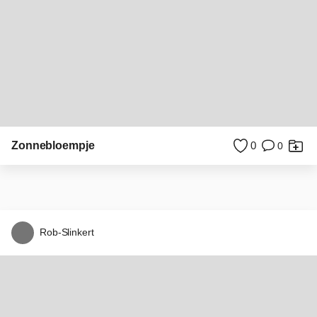
Zalazak sunca
5
0
P
pattyvanamsterdam
Strandstoelen strand karlshagen Duitsland zee
0
0
P
pattyvanamsterdam