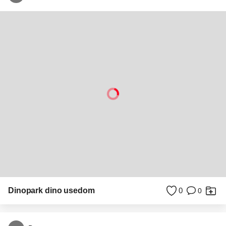
Zoom.nl magazine! Het is gratis (voor altijd) en iedere
fotograaf is hier welkom.
HANDIGE LINKS
Adverteren
RESHIFT
Disclaimer
Kieskeurig
Gebruiksvoorwaarden
Computeridee
Partners
PCM
Help
Computer!Totaal
Contact
Tips & Trucs
Mediatotaal
Techcafe