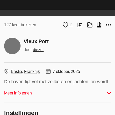
127
keer bekeken
11
Vieux Port
door
diezel
Bastia
,
Frankrijk
7 oktober, 2025
De haven ligt vol met zeilboten en jachten, en wordt
omringd door hoge, kleurrijke gebouwen die in het
Meer info tonen
water weerspiegelen.
Alle rechten voorbehouden
Instellingen