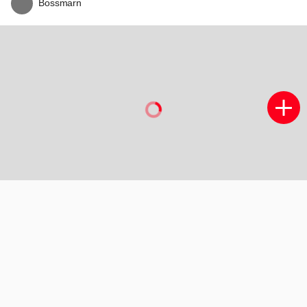
MacWorld
Lifehacking
Techpanel
Gamer.nl
Insidegamer.nl
Power Unlimited
© Reshift
2026
-
Werken bij Reshift
-
Privacy- en cookiestatement
Zoom Academy
Tech Academy
Vives
Linux Magazine
NLJUG
TEQnation