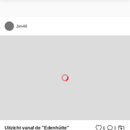
Zonnebloempje
0
0
Rob-Slinkert
Beek of sloot?
2
0
P
pattyvanamsterdam