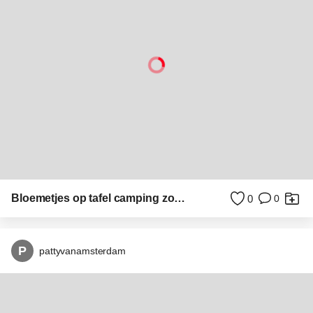
Meisje op trap bij zee achterwasser ostsee duitsland
0
0
PetraPauline
De kliffen van Wierum
3
0
P
pattyvanamsterdam