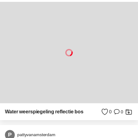
Meisje op strand zee dansen zomer achterwasser ostsee duitsland
0
0
Welkom op Zoom.nl, de grootste fotografie-community van
Nederland! Je hebt dé plek gevonden om niet alleen je
mooiste foto's te delen, maar ook om elkaar verder te
helpen in de fotografie. Geef en ontvang waardevolle tips,
feedback en misschien wordt jouw foto wel gepubliceerd in