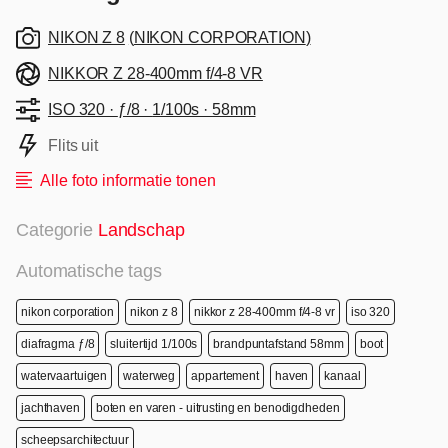
NIKON Z 8
(
NIKON CORPORATION
)
NIKKOR Z 28-400mm f/4-8 VR
ISO 320 ·
ƒ/8 ·
1/100s ·
58mm
Flits uit
Alle foto informatie tonen
Categorie
Landschap
Automatische tags
nikon corporation
nikon z 8
nikkor z 28-400mm f/4-8 vr
iso 320
diafragma ƒ/8
sluitertijd 1/100s
brandpuntafstand 58mm
boot
watervaartuigen
waterweg
appartement
haven
kanaal
jachthaven
boten en varen - uitrusting en benodigdheden
scheepsarchitectuur