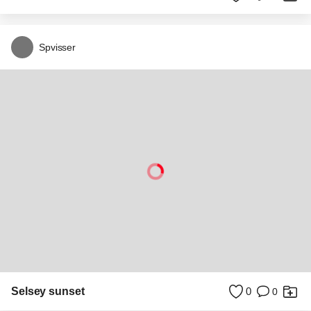
Bloemetjes op tafel camping zonsondergang
0
0
P
pattyvanamsterdam
Hoge bomen bos dennenbos Duitsland
0
0
P
pattyvanamsterdam