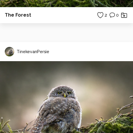
The Forest
2
0
TinekevanPersie