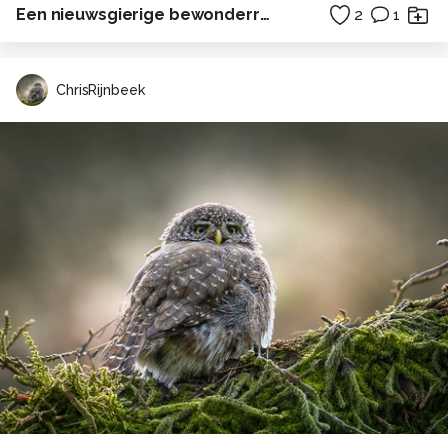
Een nieuwsgierige bewonderraarster
2
1
ChrisRijnbeek