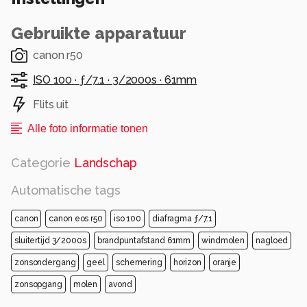
Gebruikte apparatuur
canon r50
ISO 100 ·
ƒ/7.1 ·
3/2000s ·
61mm
Flits uit
Alle foto informatie tonen
Categorie
Landschap
Automatische tags
canon
canon eos r50
iso 100
diafragma ƒ/7.1
sluitertijd 3/2000s
brandpuntafstand 61mm
windmolen
nagloed
zonsondergang
geel
schemering
horizon
oranje
zonsopgang
molen
avond