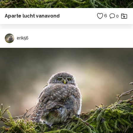
Aparte lucht vanavond
6
0
erik56