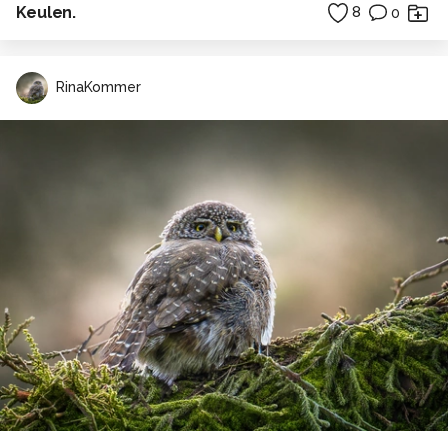
Keulen.
8
0
RinaKommer