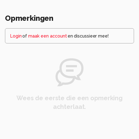
Opmerkingen
Login
of
maak een account
en discussieer mee!
Wees de eerste die een opmerking
achterlaat.