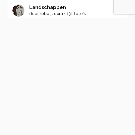
Landschappen
door
robp_zoom
·
131 foto's
Soortgelijke foto's
Martijn77Wit