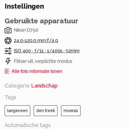
Instellingen
Gebruikte apparatuur
Nikon D750
24.0-120.0 mm f/4.0
ISO 400 ·
ƒ/11 ·
1/400s ·
52mm
Flitser uit, verplichte modus
Alle foto informatie tonen
Categorie
Landschap
Tags
langeveen
den treek
moeras
Automatische tags