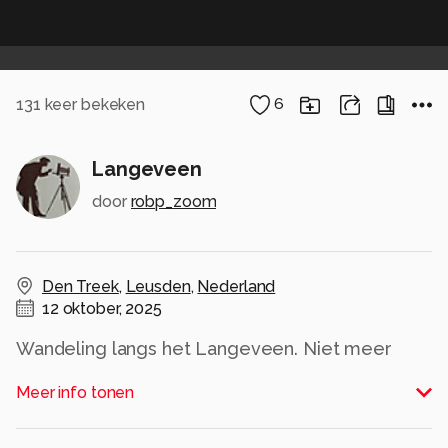
131
keer bekeken
6
Langeveen
door
robp_zoom
Den Treek
,
Leusden
,
Nederland
12 oktober, 2025
Wandeling langs het Langeveen. Niet meer
voor te stellen dat dit nog niet zo lang geleden
Meer info tonen
weiland was.
Alle rechten voorbehouden