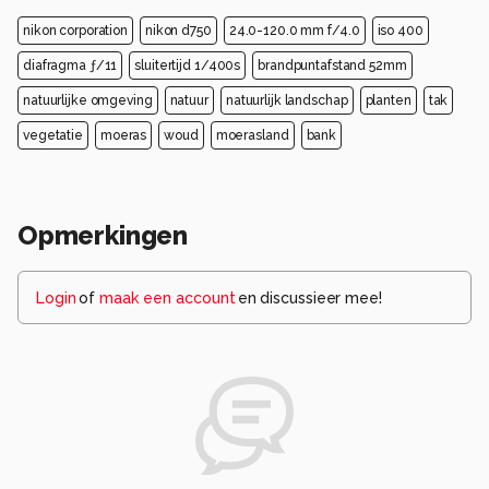
nikon corporation
nikon d750
24.0-120.0 mm f/4.0
iso 400
diafragma ƒ/11
sluitertijd 1/400s
brandpuntafstand 52mm
natuurlijke omgeving
natuur
natuurlijk landschap
planten
tak
vegetatie
moeras
woud
moerasland
bank
Opmerkingen
Login
of
maak een account
en discussieer mee!