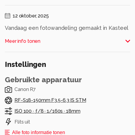
12 oktober, 2025
Vandaag een fotowandeling gemaakt in Kasteel
de Haar met gids Siebe en fotograaf Bas
Meer info tonen
Meelder. Weer ontzettend veel geleerd. Bij
deze foto kwam net de zon door. Ik houd
ontzettend van de weerspiegeling in het water.
Instellingen
Alle rechten voorbehouden
Gebruikte apparatuur
Canon R7
RF-S18-150mm F3.5-6.3 IS STM
ISO 100 ·
ƒ/8 ·
1/160s ·
18mm
Flits uit
Alle foto informatie tonen