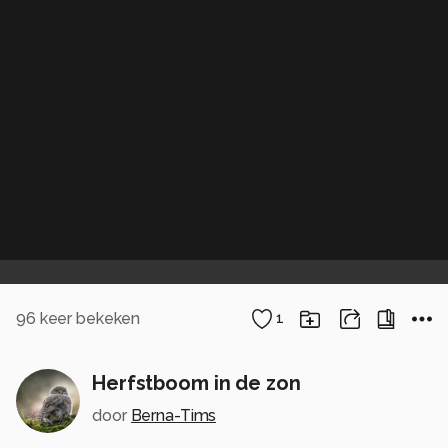
96
keer bekeken
1
Herfstboom in de zon
door
Berna-Tims