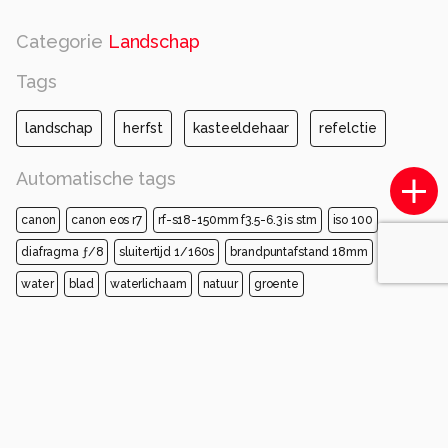
Categorie
Landschap
Tags
landschap
herfst
kasteeldehaar
refelctie
Automatische tags
canon
canon eos r7
rf-s18-150mm f3.5-6.3 is stm
iso 100
diafragma ƒ/8
sluitertijd 1/160s
brandpuntafstand 18mm
blauw
water
blad
waterlichaam
natuur
groente
natuurlijke omgeving
geel
natuurlijk landschap
tak
Opmerkingen