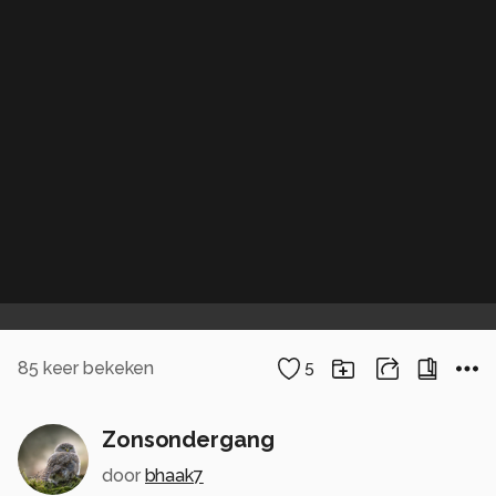
85
keer bekeken
5
Zonsondergang
door
bhaak7