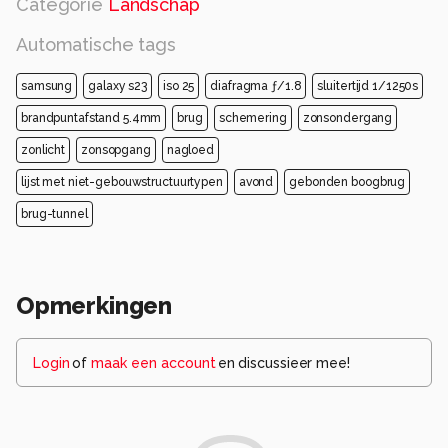
Categorie
Landschap
Automatische tags
samsung
galaxy s23
iso 25
diafragma ƒ/1.8
sluitertijd 1/1250s
brandpuntafstand 5.4mm
brug
schemering
zonsondergang
zonlicht
zonsopgang
nagloed
lijst met niet-gebouwstructuurtypen
avond
gebonden boogbrug
brug-tunnel
Opmerkingen
Login
of
maak een account
en discussieer mee!