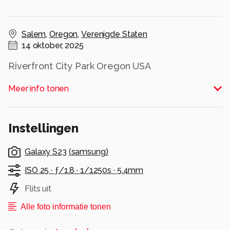
Salem
,
Oregon
,
Verenigde Staten
14 oktober, 2025
Riverfront City Park Oregon USA
Alle rechten voorbehouden
Meer info tonen
Instellingen
Galaxy S23
(
samsung
)
ISO 25 ·
ƒ/1.8 ·
1/1250s ·
5.4mm
Flits uit
Alle foto informatie tonen