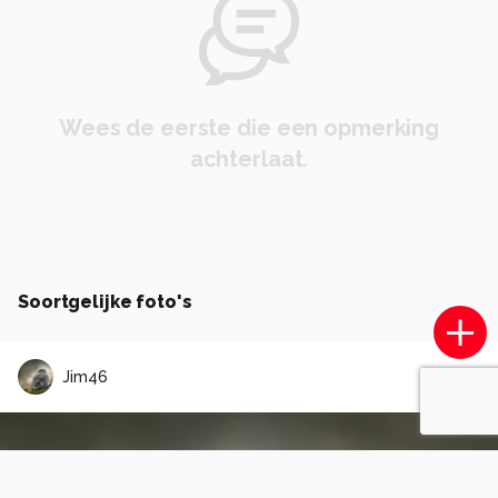
Wees de eerste die een opmerking
achterlaat.
Soortgelijke foto's
Jim46