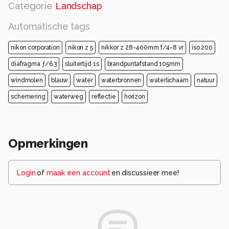
Categorie
Landschap
Automatische tags
nikon corporation
nikon z 5
nikkor z 28-400mm f/4-8 vr
iso 200
diafragma ƒ/6.3
sluitertijd 1s
brandpuntafstand 105mm
windmolen
blauw
water
waterbronnen
waterlichaam
natuur
schemering
waterweg
reflectie
horizon
Opmerkingen
Login
of
maak een account
en discussieer mee!