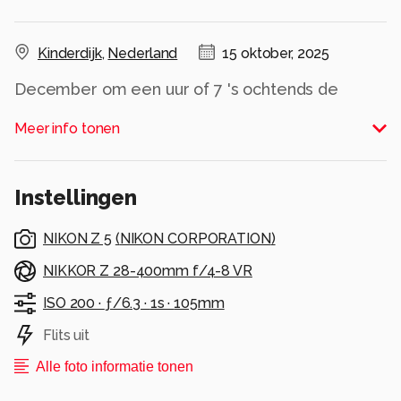
Kinderdijk
,
Nederland
15 oktober, 2025
December om een uur of 7 's ochtends de
molens met HDR in het blauwe uur vastgelegd.
Meer info tonen
Alle rechten voorbehouden
Instellingen
NIKON Z 5
(
NIKON CORPORATION
)
NIKKOR Z 28-400mm f/4-8 VR
ISO 200 ·
ƒ/6.3 ·
1s ·
105mm
Flits uit
Alle foto informatie tonen