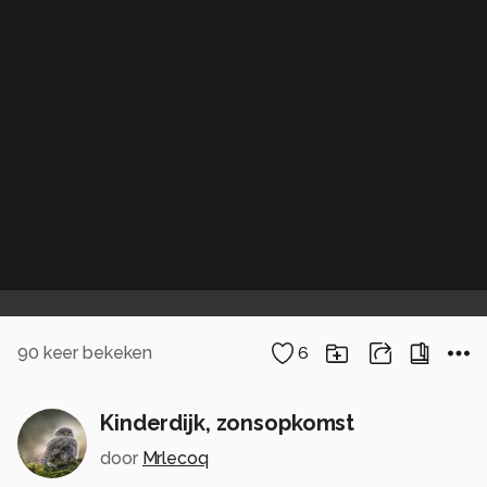
90
keer bekeken
6
Kinderdijk, zonsopkomst
door
Mrlecoq