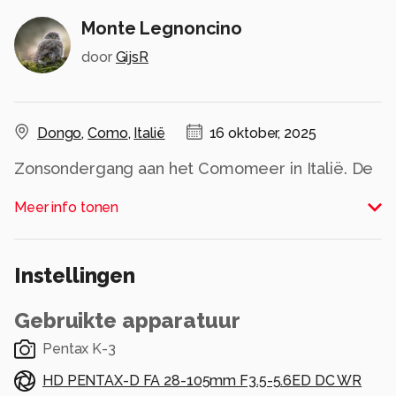
Monte Legnoncino
door
GijsR
Dongo
,
Como
,
Italië
16 oktober, 2025
Zonsondergang aan het Comomeer in Italië. De
top de van de berg wordt nog net verlicht
Meer info tonen
Alle rechten voorbehouden
Instellingen
Gebruikte apparatuur
Pentax K-3
HD PENTAX-D FA 28-105mm F3.5-5.6ED DC WR