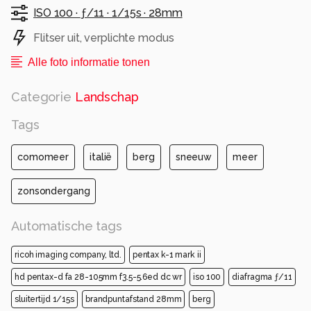
ISO 100 ·
ƒ/11 ·
1/15s ·
28mm
Flitser uit, verplichte modus
Alle foto informatie tonen
Categorie
Landschap
Tags
comomeer
italië
berg
sneeuw
meer
zonsondergang
Automatische tags
ricoh imaging company, ltd.
pentax k-1 mark ii
hd pentax-d fa 28-105mm f3.5-5.6ed dc wr
iso 100
diafragma ƒ/11
sluitertijd 1/15s
brandpuntafstand 28mm
berg