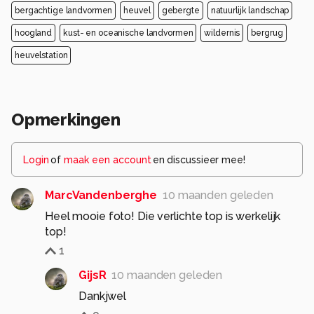
bergachtige landvormen
heuvel
gebergte
natuurlijk landschap
hoogland
kust- en oceanische landvormen
wildernis
bergrug
heuvelstation
Opmerkingen
Login
of
maak een account
en discussieer mee!
MarcVandenberghe
10 maanden geleden
Heel mooie foto! Die verlichte top is werkelijk
top!
1
GijsR
10 maanden geleden
Dankjwel