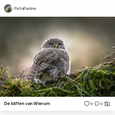
PetraPauline
De kliffen van Wierum
0
0