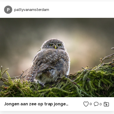
P
pattyvanamsterdam
Jongen aan zee op trap jongetje zonsondergang
0
0