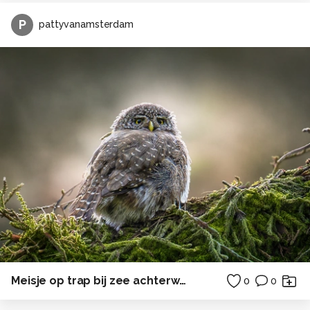
P
pattyvanamsterdam
Meisje op trap bij zee achterwasser ostsee duitsland
0
0