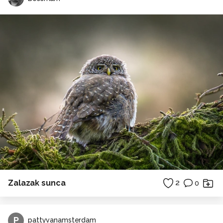
Zalazak sunca
2
0
P
pattyvanamsterdam