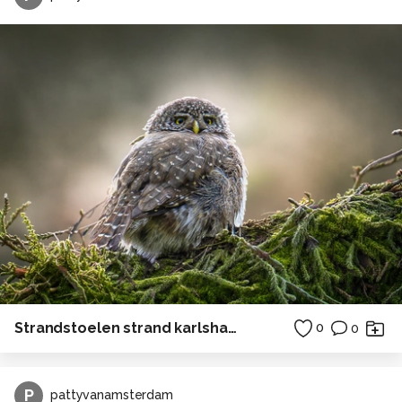
Strandstoelen strand karlshagen Duitsland zee
0
0
P
pattyvanamsterdam