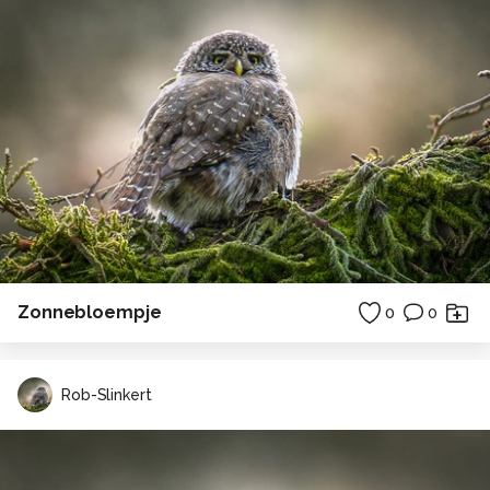
Zonnebloempje
0
0
Rob-Slinkert