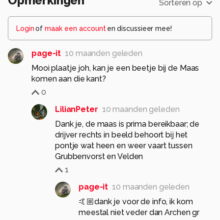
Opmerkingen
Sorteren op
Login
of
maak een account
en discussieer mee!
page-it
10 maanden geleden
Mooi plaatje joh, kan je een beetje bij de Maas
komen aan die kant?
0
LilianPeter
10 maanden geleden
Dank je, de maas is prima bereikbaar; de
drijver rechts in beeld behoort bij het
pontje wat heen en weer vaart tussen
Grubbenvorst en Velden
1
page-it
10 maanden geleden
🤙🏼dank je voor de info, ik kom
meestal niet veder dan Archen gr