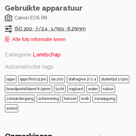
Gebruikte apparatuur
Canon EOS R6
ISO 200 ·
ƒ/2.4 ·
1/50s ·
6.25mm
Alle foto informatie tonen
Categorie
Landschap
Automatische tags
oppo
oppo find x3 pro
iso 200
diafragma ƒ/2.4
sluitertijd 1/50s
brandpuntafstand 6.25mm
lucht
nagloed
water
natuur
zonsondergang
schemering
horizon
wolk
zonsopgang
avond