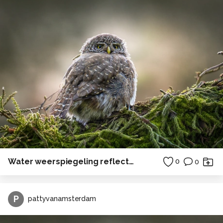
Water weerspiegeling reflectie bos
0
0
P
pattyvanamsterdam