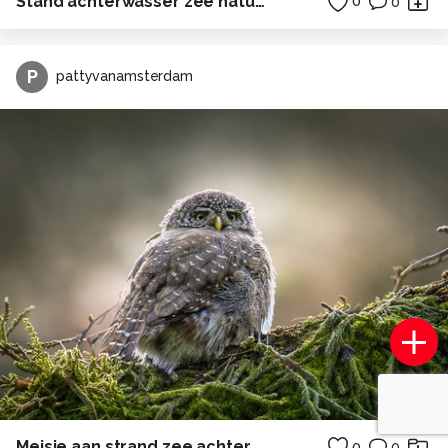
Stand achterwasser zee natuur ostsee duitsland camping
0
0
P
pattyvanamsterdam
Meisje aan strand zee achterwasser ostsee
0
0