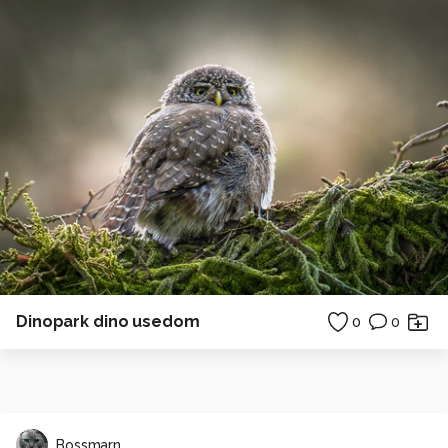
Dinopark dino usedom
0
0
Bossmarn