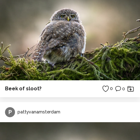
Beek of sloot?
0
0
P
pattyvanamsterdam