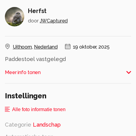
Herfst
door
JWCaptured
Uithoorn
,
Nederland
19 oktober, 2025
Paddestoel vastgelegd
Alle rechten voorbehouden
Meer info tonen
Instellingen
Alle foto informatie tonen
Categorie
Landschap