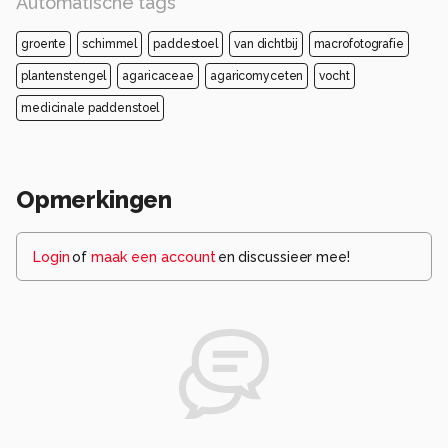
Automatische tags
groente
schimmel
paddestoel
van dichtbij
macrofotografie
plantenstengel
agaricaceae
agaricomyceten
vocht
medicinale paddenstoel
Opmerkingen
Login
of
maak een account
en discussieer mee!