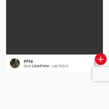
2024
door
LilianPeter
·
140 foto's
Soortgelijke foto's
Patrick.Moerman