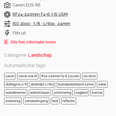
Canon EOS R6
RF24-240mm F4-6.3 IS USM
ISO 2000 ·
ƒ/8 ·
1/60s ·
24mm
Flits uit
Alle foto informatie tonen
Categorie
Landschap
Automatische tags
canon
canon eos r6
rf24-240mm f4-6.3 is usm
iso 2000
diafragma ƒ/8
sluitertijd 1/60s
brandpuntafstand 24mm
water
waterbronnen
waterlichaam
schemering
nagloed
horizon
waterweg
zonsondergang
boot
reflectie