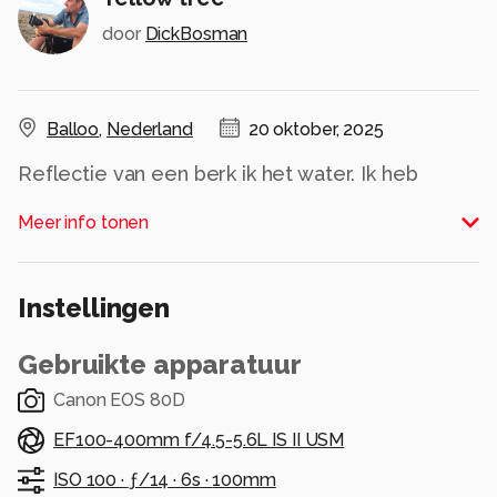
door
DickBosman
Balloo
,
Nederland
20 oktober, 2025
Reflectie van een berk ik het water. Ik heb
gebruik gemaakt van een lange sluitertijd om de
Meer info tonen
beweging in het water zachter te maken.
Alle rechten voorbehouden
Instellingen
Gebruikte apparatuur
Canon EOS 80D
EF100-400mm f/4.5-5.6L IS II USM
ISO 100 ·
ƒ/14 ·
6s ·
100mm