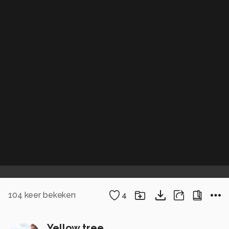
104
keer bekeken
4
Yellow tree