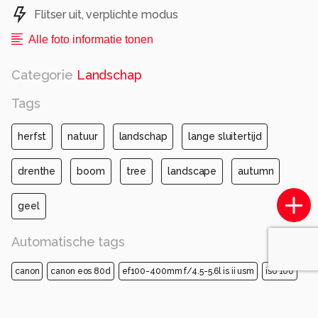
Flitser uit, verplichte modus
Alle foto informatie tonen
Categorie
Landschap
Tags
herfst
natuur
landschap
lange sluitertijd
drenthe
boom
tree
landscape
autumn
geel
Automatische tags
canon
canon eos 80d
ef100-400mm f/4.5-5.6l is ii usm
iso 100
diafragma ƒ/14
sluitertijd 6s
brandpuntafstand 100mm
blauw
water
groente
natuur
natuurlijke omgeving