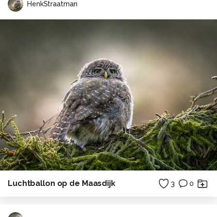
HenkStraatman
Luchtballon op de Maasdijk
3
0