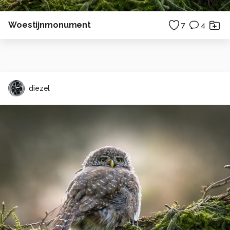
Woestijnmonument
7
4
diezel