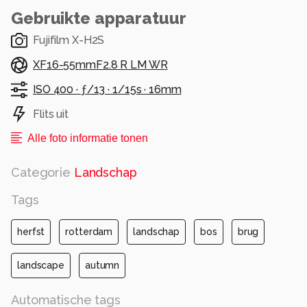
Gebruikte apparatuur
Fujifilm X-H2S
XF16-55mmF2.8 R LM WR
ISO 400 ·
ƒ/13 ·
1/15s ·
16mm
Flits uit
Alle foto informatie tonen
Categorie
Landschap
Tags
herfst
rotterdam
landschap
bos
brug
landscape
autumn
Automatische tags