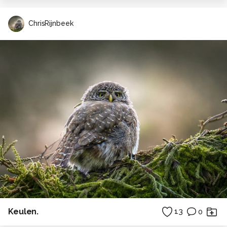
ChrisRijnbeek
Keulen.
13
0