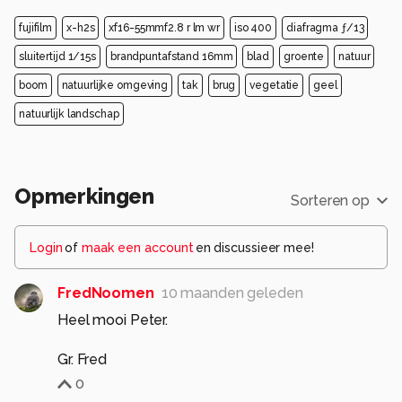
fujifilm
x-h2s
xf16-55mmf2.8 r lm wr
iso 400
diafragma ƒ/13
sluitertijd 1/15s
brandpuntafstand 16mm
blad
groente
natuur
boom
natuurlijke omgeving
tak
brug
vegetatie
geel
natuurlijk landschap
Opmerkingen
Sorteren op
Login
of
maak een account
en discussieer mee!
FredNoomen
10 maanden geleden
Heel mooi Peter.
Gr. Fred
0