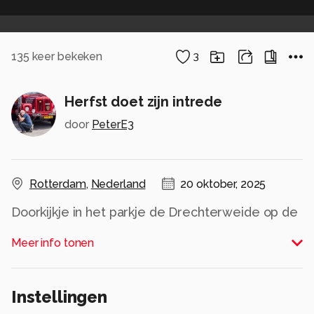
135
keer bekeken
3
Herfst doet zijn intrede
door
PeterE3
Rotterdam
,
Nederland
20 oktober, 2025
Doorkijkje in het parkje de Drechterweide op de
grens van Rotterdam en Barendrecht.
Meer info tonen
Alle rechten voorbehouden
Instellingen