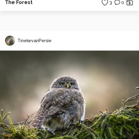
The Forest
3
0
TinekevanPersie