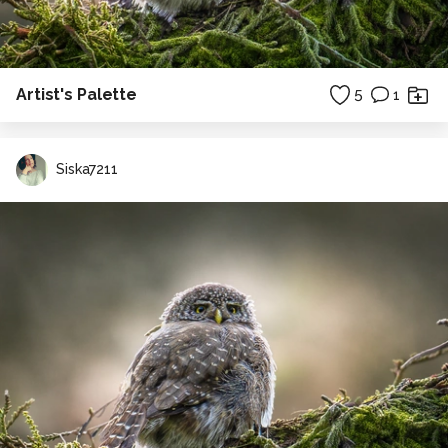
Artist's Palette
5
1
Siska7211