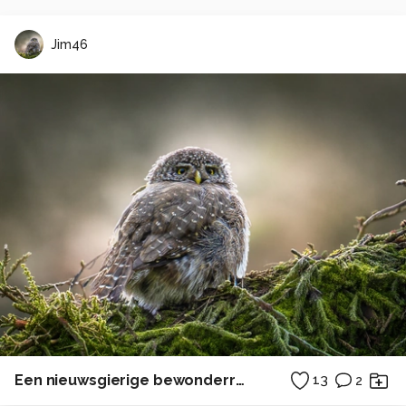
Jim46
Een nieuwsgierige bewonderraarster
13
2