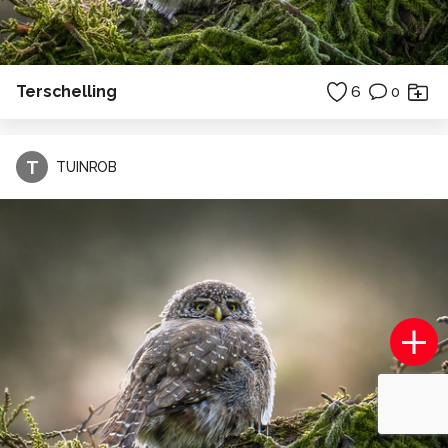
Terschelling
6
0
T
TUINROB