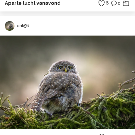
Aparte lucht vanavond
6
0
erik56