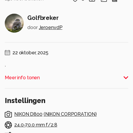
Golfbreker
door
JeroenvdP
22 oktober, 2025
.
Alle rechten voorbehouden
Meer info tonen
Instellingen
NIKON D800
(
NIKON CORPORATION
)
24.0-70.0 mm f/2.8