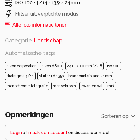
ISO 100 ·
ƒ/14 ·
135s ·
24mm
Flitser uit, verplichte modus
Alle foto informatie tonen
Categorie
Landschap
Automatische tags
nikon corporation
nikon d800
24.0-70.0 mm f/2.8
iso 100
diafragma ƒ/14
sluitertijd 135s
brandpuntafstand 24mm
monochrome fotografie
monochroom
zwart en wit
mist
Opmerkingen
Sorteren op
Login
of
maak een account
en discussieer mee!