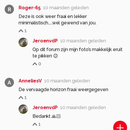
Roger-65
10 maanden geleden
R
Deze is ook weer fraai en lekker
minimalistisch.....wel gewend van jou.
1
JeroenvdP
10 maanden geleden
Op dit forum zijn mijn foto’s makkelijk eruit
te pikken 😉
0
AnneliesV
10 maanden geleden
A
De vervaagde horizon fraai weergegeven
1
JeroenvdP
10 maanden geleden
Bedankt 🙏🏻
1