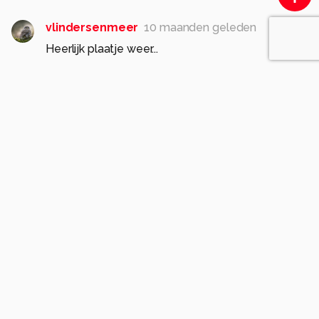
vlindersenmeer
10 maanden geleden
Heerlijk plaatje weer...
Denkbeeldige lijn langs bovenkant palen loopt
door in subtiele overgang tussen water en lucht
aan de horizon.
Gr Frans
1
JeroenvdP
10 maanden geleden
Goed gezien Frans! Bedankt!
1
Soortgelijke foto's