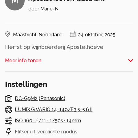
M
door
Marie-N
Maastricht
,
Nederland
24 oktober, 2025
Herfst op wijnboerderij Apostelhoeve
Alle rechten voorbehouden
Meer info tonen
Instellingen
DC-G9M2
(
Panasonic
)
LUMIX G VARIO 14-140/F3.5-5.6 II
ISO 160 ·
ƒ/11 ·
1/50s ·
14mm
Flitser uit, verplichte modus