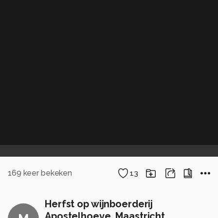
169
keer bekeken
13
Herfst op wijnboerderij
Apostelhoeve, Maastricht