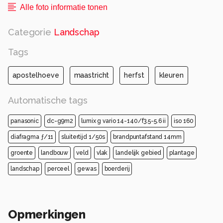
Alle foto informatie tonen
Categorie
Landschap
Tags
apostelhoeve
maastricht
herfst
kleuren
Automatische tags
panasonic
dc-g9m2
lumix g vario 14-140/f3.5-5.6 ii
iso 160
diafragma ƒ/11
sluitertijd 1/50s
brandpuntafstand 14mm
groente
landbouw
veld
vlak
landelijk gebied
plantage
landschap
perceel
gewas
boerderij
Opmerkingen